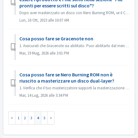
pronti per essere scritti sul disco"?
Dopo aver masterizzato un disco con Nero Burning ROM, se il CD audio non può essere riprodotto con il lettore CD, aprire il disco in Esplora risorse per con...
Lun, 16 Ott, 2023 alle 10:07 AM
Cosa posso fare se Gracenote non
1. Assicurati che Gracenote sia abilitato. Puoi abilitarlo dal menu “File->Opzioni->Database”, selezionando l'opzione “Abilita accesso al database...
Mar, 19 Mag, 2026 alle 3:01 PM
Cosa posso fare se Nero Burning ROM non è
riuscito a masterizzare un disco dual-layer?
1. Verifica che il tuo masterizzatore supporti la masterizzazione dual-layer. 2. Riduci la velocità di masterizzazione: la masterizzazione ad alta velocit...
Mar, 14 Lug, 2026 alle 3:34 PM
1
2
3
4
5