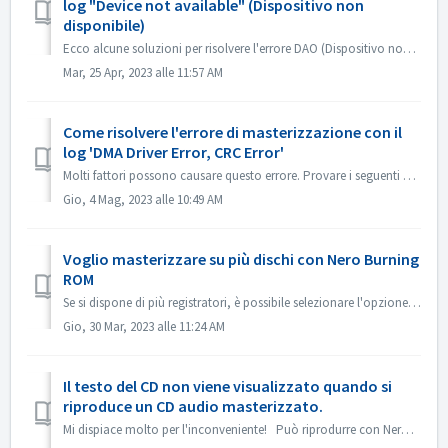
log "Device not available" (Dispositivo non
disponibile)
Ecco alcune soluzioni per risolvere l'errore DAO (Dispositivo non disponibile). Aggiornare o ripristinare il firmware del driver Questo problema si v...
Mar, 25 Apr, 2023 alle 11:57 AM
Come risolvere l'errore di masterizzazione con il
log 'DMA Driver Error, CRC Error'
Molti fattori possono causare questo errore. Provare i seguenti metodi: 1. Scambiare i cavi dati sul masterizzatore; 2. Se si utilizza un'unità di regis...
Gio, 4 Mag, 2023 alle 10:49 AM
Voglio masterizzare su più dischi con Nero Burning
ROM
Se si dispone di più registratori, è possibile selezionare l'opzione 'Usa più registratori' nella scheda Masterizzazione prima di masterizzare. ...
Gio, 30 Mar, 2023 alle 11:24 AM
Il testo del CD non viene visualizzato quando si
riproduce un CD audio masterizzato.
Mi dispiace molto per l'inconveniente! Può riprodurre con Nero MediaHome e controllare i metadati? I lettori devono supportare la lettura del testo de...