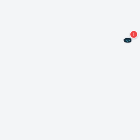
Non perdere altre offerte!
Iscriviti alla nostra newsletter
Iscriviti