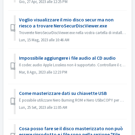
Gio, 27 Apr, 2023 alle 12:25 PM
Voglio visualizzare il mio disco secur ma non
riesco a trovare NeroSecurDiscViewer.exe
Troverete NeroSecurDiscViewer.exe nella vostra cartella di installazione, qualcosa come: C:\Programmi (x86)\Nero\Nero 2023\Nero Burning ROM\SecurDisc Dovre...
Lun, 15 Mag, 2023 alle 10:46 AM
Impossibile aggiungere i file audio al CD audio
Il codec audio Apple Lossless non è supportato. Controllare il codec audio dei file. Oppure inviateceli per verificarli.
Mar, 8 Ago, 2023 alle 12:23 PM
Come masterizzare dati su chiavette USB
È possibile utilizzare Nero Burning ROM e Nero USBxCOPY per masterizzare i dati su chiavette/schede USB. In Nero Burning ROM, "Raspberry Pi OS" e ...
Lun, 25 Set, 2023 alle 11:05 AM
Cosa posso fare se il disco masterizzato non può
essere riprodotto e i file sono nella sezione "File