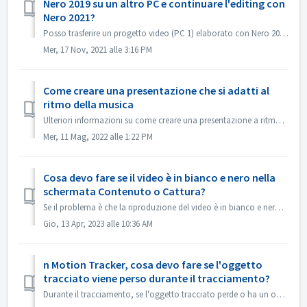
Nero 2019 su un altro PC e continuare l'editing con
Nero 2021?
Posso trasferire un progetto video (PC 1) elaborato con Nero 2019 su un altro PC (PC 2) e continuare l'editing con Nero 2021? Sì, è possibile copiare il...
Mer, 17 Nov, 2021 alle 3:16 PM
Come creare una presentazione che si adatti al
ritmo della musica
Ulteriori informazioni su come creare una presentazione a ritmo di musica sono disponibili al seguente link: Creare una presentazione a ritmo di musica
Mer, 11 Mag, 2022 alle 1:22 PM
Cosa devo fare se il video è in bianco e nero nella
schermata Contenuto o Cattura?
Se il problema è che la riproduzione del video è in bianco e nero, ma l'esportazione/la masterizzazione è a colori, aggiornare il sistema Windows o il d...
Gio, 13 Apr, 2023 alle 10:36 AM
n Motion Tracker, cosa devo fare se l'oggetto
tracciato viene perso durante il tracciamento?
Durante il tracciamento, se l'oggetto tracciato perde o ha un offset, è possibile "interrompere il tracciamento" immediatamente, fare clic su ...