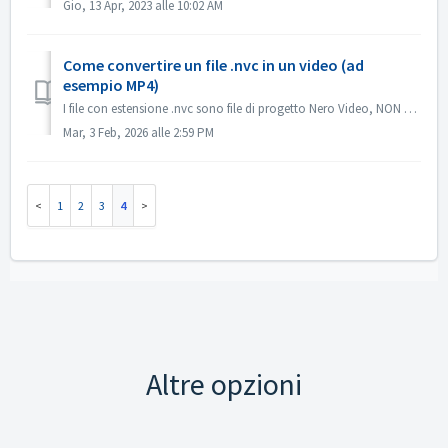
Gio, 13 Apr, 2023 alle 10:02 AM
Come convertire un file .nvc in un video (ad
esempio MP4)
I file con estensione .nvc sono file di progetto Nero Video, NON video finiti. Contengono istruzioni di modifica e collegamenti ai file multimediali di orig...
Mar, 3 Feb, 2026 alle 2:59 PM
1
2
3
4
Altre opzioni