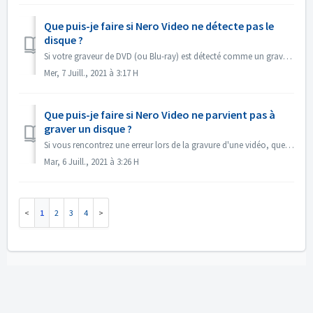
Que puis-je faire si Nero Video ne détecte pas le
disque ?
Si votre graveur de DVD (ou Blu-ray) est détecté comme un graveur de CD, veuillez consulter cet article : https://nerosupport.freshdesk.com/en/support/solut...
Mer, 7 Juill., 2021 à 3:17 H
Que puis-je faire si Nero Video ne parvient pas à
graver un disque ?
Si vous rencontrez une erreur lors de la gravure d'une vidéo, que pouvez-vous faire ? Allez dans C:\Users\[utilisateur actuel]\AppData\Roaming\[version...
Mar, 6 Juill., 2021 à 3:26 H
1
2
3
4