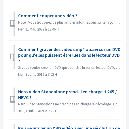
Comment couper une vidéo ?
Note : Vous trouverez de plus amples informations sur la façon d'éditer des vidéos sur le lien suivant : Montage de vidéos Suivez le lien ci-dessous po...
Mer, 11 Mai, 2022 à 12:46 H
Comment graver des vidéos.mp4 ou.avi sur un DVD
pour qu'elles puissent être lues dans le lecteur DVD
?
Si vous voulez créer un DVD qui peut être lu sur un lecteur DVD, vous devez d'abord vous rappeler de quel format de disque il s'agit. Il existe une ...
Mer, 3 Juill., 2019 à 3:02 H
Nero Video Standalone prend-il en charge H.265 /
HEVC ?
Nero Video Standalone ne prend pas en charge le décodage H.265 / HEVC. Le décodage H.265 / HEVC est uniquement disponible dans Nero Platinum Suite.
Jeu, 1 Juill., 2021 à 2:23 H
Puis-je graver un DVD vidéo avec une résolution de