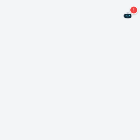
Ne manquez plus aucune offre !
S'abonner à notre newsletter
S'abonner
A propos de Nero
Copyright
Centre de presse
Protection des données