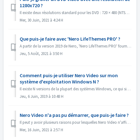
1280x720 ?
Il existe deux résolutions standard pour les DVD : 720 × 480 (NTSC, total 345 600 pixels) et 720 × 576 (PAL, total 414 720 pixels), toutes deux disponibles ...
Mer, 30 Juin, 2021 à 4:24 H
Que puis-je faire avec 'Nero LifeThemes PRO' ?
A partir de la version 2019 de Nero, 'Nero LifeThemes PRO' fournit une gamme complète de thèmes de films de haute qualité, de modèles de menus de di...
Jeu, 5 Août, 2021 à 3:50 H
Comment puis-je utiliser Nero Video sur mon
système d'exploitation Windows N ?
Il existe N versions de la plupart des systèmes Windows, ce qui signifie que le système ne contient pas Windows Media Player. Sur ces systèmes Windows N, p...
Jeu, 6 Juin, 2019 à 10:48 H
Nero Video n'a pas pu démarrer, que puis-je faire ?
Il peut y avoir plusieurs raisons pour lesquelles Nero Video n'affiche pas sa fenêtre d'application. Si Nero Video n'a pas pu démarrer, MediaHom...
Mer, 16 Juin, 2021 à 2:57 H