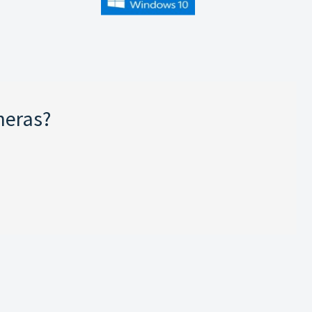
neras?