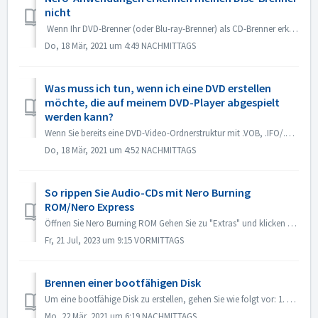
nicht
Wenn Ihr DVD-Brenner (oder Blu-ray-Brenner) als CD-Brenner erkannt wird, lesen Sie bitte diesen Artikel: https://nerosupport.freshdesk.com/en/support/solu...
Do, 18 Mär, 2021 um 4:49 NACHMITTAGS
Was muss ich tun, wenn ich eine DVD erstellen
möchte, die auf meinem DVD-Player abgespielt
werden kann?
Wenn Sie bereits eine DVD-Video-Ordnerstruktur mit .VOB, .IFO/.BUP-Dateien haben, können Sie Nero BurningROM zum Brennen von DVDs verwenden. 1. Erstellen Si...
Do, 18 Mär, 2021 um 4:52 NACHMITTAGS
So rippen Sie Audio-CDs mit Nero Burning
ROM/Nero Express
Öffnen Sie Nero Burning ROM Gehen Sie zu "Extras" und klicken Sie auf "Audiospuren speichern". Wählen Sie in der Registerkarte "...
Fr, 21 Jul, 2023 um 9:15 VORMITTAGS
Brennen einer bootfähigen Disk
Um eine bootfähige Disk zu erstellen, gehen Sie wie folgt vor: 1. Klicken Sie im Hauptbildschirm von Nero Burning ROM auf die Schaltfläche Neu. -> Das ...
Mo, 22 Mär, 2021 um 6:19 NACHMITTAGS