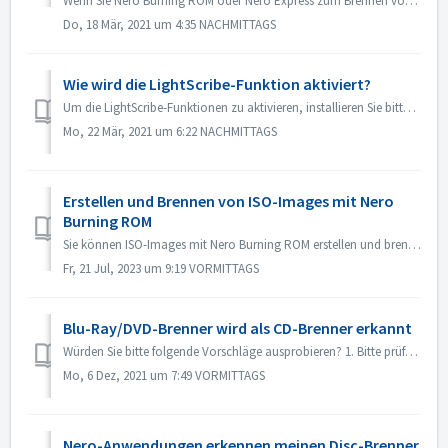
Wenn Sie Nero Burning ROM oder Nero Express zum Brennen von Inhalten auf eine Disk verwenden, kann es vorkommen, dass Sie die Fehlermeldung "Brennvorga...
Do, 18 Mär, 2021 um 4:35 NACHMITTAGS
Wie wird die LightScribe-Funktion aktiviert?
Um die LightScribe-Funktionen zu aktivieren, installieren Sie bitte die LightScribe-Software: https://lightscribesoftware.org/ Kontaktieren Sie uns, wen...
Mo, 22 Mär, 2021 um 6:22 NACHMITTAGS
Erstellen und Brennen von ISO-Images mit Nero
Burning ROM
Sie können ISO-Images mit Nero Burning ROM erstellen und brennen. Hier die Kurzanleitung:So erstellen und brennen Sie ein ISO-Image: Öffnen Sie Nero Bu...
Fr, 21 Jul, 2023 um 9:19 VORMITTAGS
Blu-Ray/DVD-Brenner wird als CD-Brenner erkannt
Würden Sie bitte folgende Vorschläge ausprobieren? 1. Bitte prüfen Sie, ob es einen neuen Treiber für Ihren Brenner und die Firmware gibt. Wenn ja, aktuali...
Mo, 6 Dez, 2021 um 7:49 VORMITTAGS
Nero-Anwendungen erkennen meinen Disc-Brenner