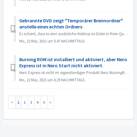
Gebrannte DVD zeigt "Temporärer Brennordner"
anstelle eines echten Ordners
Es scheint, dass es eine zusätzliche desktop.ini-Datei in Ihren Quelldateien gibt. Der Explorer liest diese Datei und stellt fest, dass dieser bestimmte Ord...
Mo, 22 Mär, 2021 um 5:47 NACHMITTAGS
Burning ROM ist installiert und aktiviert, aber Nero
Express ist in Nero Start nicht aktiviert.
Nero Express ist nicht im eigenständigen Produkt Nero BurningRom enthalten. Nero Express wird im Offline-Handel verkauft. Nero Express ist in unserer Nero...
Mo, 22 Mär, 2021 um 6:29 NACHMITTAGS
1
2
3
4
5