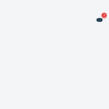
Kein Angebot mehr verpassen!
Abonnieren Sie unseren Newsletter
Abonnieren
Über Nero
Urheberrecht