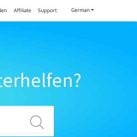
German
den
Affiliate
Support
terhelfen?