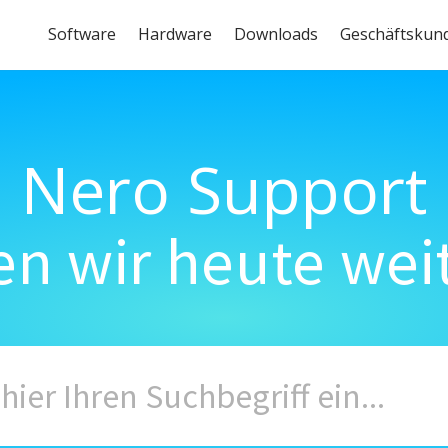
Software
Hardware
Downloads
Geschäftskun
Nero Support
n wir heute wei