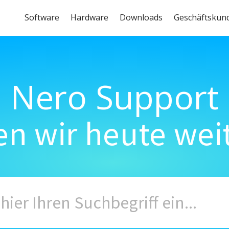
Software
Hardware
Downloads
Geschäftskun
Nero Support
n wir heute wei