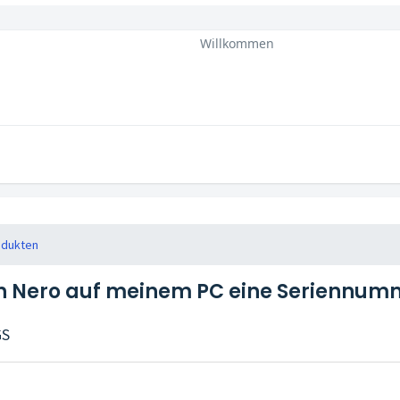
Willkommen
odukten
ch Nero auf meinem PC eine Seriennum
GS