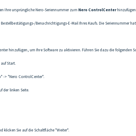
nen Ihre ursprüngliche Nero-Seriennummer zum
Nero ControlCenter
hinzufügen,
ie Bestellbestätigungs-/Benachrichtigungs-E-Mail Ihres Kaufs. Die Seriennummer h
er hinzufügen, um Ihre Software zu aktivieren. Führen Sie dazu die folgenden Sc
auf Start.
o" -> "Nero ControlCenter".
 der linken Seite.
klicken Sie auf die Schaltfläche "Weiter".