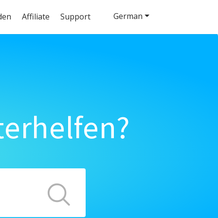
German
den
Affiliate
Support
terhelfen?