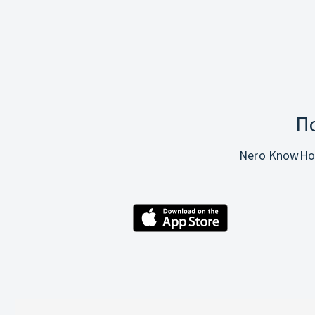
П
Nero KnowHo