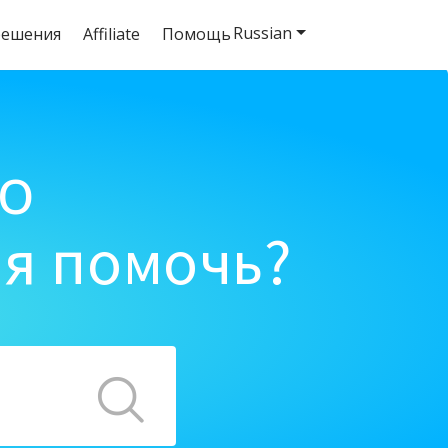
Russian
решения
Affiliate
Помощь
o
ня помочь?