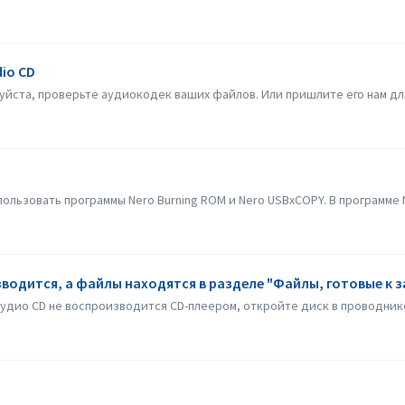
io CD
уйста, проверьте аудиокодек ваших файлов. Или пришлите его нам дл
льзовать программы Nero Burning ROM и Nero USBxCOPY. В программе Ne
водится, а файлы находятся в разделе "Файлы, готовые к з
аудио CD не воспроизводится CD-плеером, откройте диск в проводнике