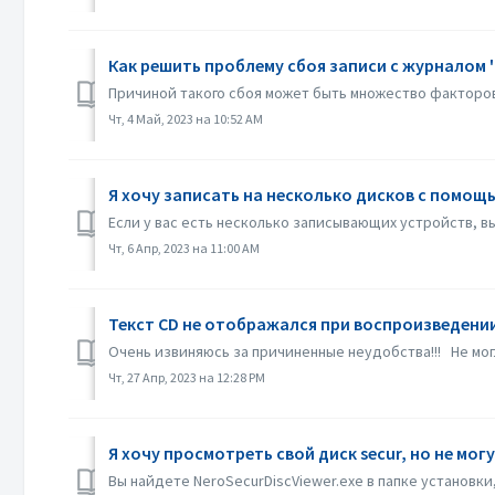
Как решить проблему сбоя записи с журналом 
Причиной такого сбоя может быть множество факторов
Чт, 4 Май, 2023 на 10:52 AM
Я хочу записать на несколько дисков с помощь
Если у вас есть несколько записывающих устройств, в
Чт, 6 Апр, 2023 на 11:00 AM
Текст CD не отображался при воспроизведени
Очень извиняюсь за причиненные неудобства!!! Не мо
Чт, 27 Апр, 2023 на 12:28 PM
Я хочу просмотреть свой диск secur, но не могу
Вы найдете NeroSecurDiscViewer.exe в папке установки,