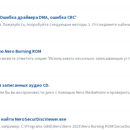
'Ошибка драйвера DMA, ошибка CRC'
. Пожалуйста, попробуйте следующие методы: 1. Отсоедините кабели 
ю Nero Burning ROM
ы можете отметить опцию "Использовать несколько записывающих устро
и записанных аудио CD.
гли бы вы воспроизвести диск с помощью Nero MediaHome и проверить
 найти NeroSecurDiscViewer.exe
 например: C:\Programs (x86)\Nero\Nero 2023\Nero Burning ROM\SecurDi