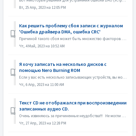
Вот некоторые решения для устранения ошибки DAO (Устройство недоступно). Обновление или откат прошивки драйвера В основном эта проблема возникает после об...
Вт, 25 Апр, 2023 на 12:05 PM
Как решить проблему сбоя записи с журналом
'Ошибка драйвера DMA, ошибка CRC'
Причиной такого сбоя может быть множество факторов. Пожалуйста, попробуйте следующие методы: 1. Отсоедините кабели передачи данных на устройстве прожига; 2...
Чт, 4 Май, 2023 на 10:52 AM
Я хочу записать на несколько дисков с
помощью Nero Burning ROM
Если у вас есть несколько записывающих устройств, вы можете отметить опцию "Использовать несколько записывающих устройств" на вкладке Burn перед з...
Чт, 6 Апр, 2023 на 11:00 AM
Текст CD не отображался при воспроизведении
записанных аудио CD.
Очень извиняюсь за причиненные неудобства!!! Не могли бы вы воспроизвести диск с помощью Nero MediaHome и проверить метаданные? Ваши проигрыватели должны ...
Чт, 27 Апр, 2023 на 12:28 PM