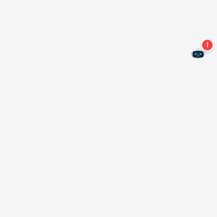
Не пропустите новые предложения!
Подписаться на нашу рассылку
Подписаться
О Неро
Copyright