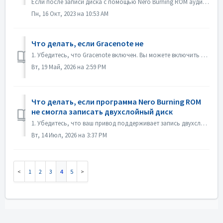
Если после записи диска с помощью Nero Burning ROM аудио CD не воспроизводится CD-плеером, откройте диск в проводнике Windows и проверьте файлы. Если все...
Пн, 16 Окт, 2023 на 10:53 AM
Что делать, если Gracenote не
1. Убедитесь, что Gracenote включен. Вы можете включить его в меню «Файл->Настройки->База данных», установив флажок «Включить доступ к онлайн-базе дан...
Вт, 19 Май, 2026 на 2:59 PM
Что делать, если программа Nero Burning ROM
не смогла записать двухслойный диск
1. Убедитесь, что ваш привод поддерживает запись двухслойных дисков. 2. Уменьшите скорость записи: запись на высокой скорости может привести к сбою при...
Вт, 14 Июл, 2026 на 3:37 PM
1
2
3
4
5