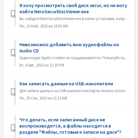
Я хочу просмотреть свой диск secur, но не могу
найти NeroSecurDiscViewer.exe
Вы найдете NeroSecurDiscViewer.exe в папке установки, например: C:\Programs (x86)\Nero\Nero 2023\Nero Burning ROM\SecurDisc На диске также должен быть файл...
Пн, 15 Май, 2023 на 10:53 AM
Невозможно добавить мои аудиофайлы на
Audio CD
Аудиокодек Apple Lossless не поддерживается. Пожалуйста, проверьте аудиокодек ваших файлов. Или пришлите его нам для проверки.
Вт, 8 Авг, 2023 на 12:25 PM
Как записать данные на USB-накопители
Для записи данных на USB-накопители/карты можно использовать программы Nero Burning ROM и Nero USBxCOPY. В программе Nero Burning ROM в разделе "USB-на...
Пн, 25 Сен, 2023 на 11:13 AM
Что делать, если записанный диск не
воспроизводится, а файлы находятся в
разделе "Файлы, готовые к записи на диск"?