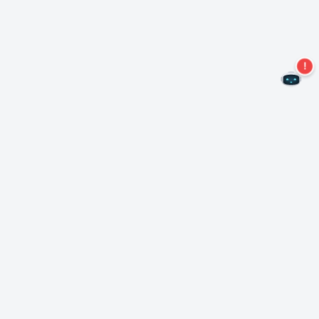
Не пропустите новые предложения!
Подписаться на нашу рассылку
Подписаться
О Неро
Copyright