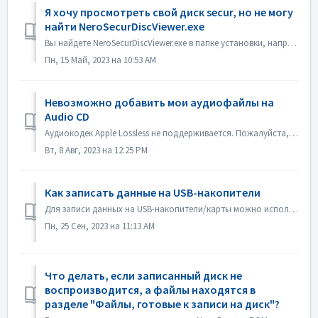
Я хочу просмотреть свой диск secur, но не могу
найти NeroSecurDiscViewer.exe
Вы найдете NeroSecurDiscViewer.exe в папке установки, например: C:\Programs (x86)\Nero\Nero 2023\Nero Burning ROM\SecurDisc На диске также должен быть файл...
Пн, 15 Май, 2023 на 10:53 AM
Невозможно добавить мои аудиофайлы на
Audio CD
Аудиокодек Apple Lossless не поддерживается. Пожалуйста, проверьте аудиокодек ваших файлов. Или пришлите его нам для проверки.
Вт, 8 Авг, 2023 на 12:25 PM
Как записать данные на USB-накопители
Для записи данных на USB-накопители/карты можно использовать программы Nero Burning ROM и Nero USBxCOPY. В программе Nero Burning ROM в разделе "USB-на...
Пн, 25 Сен, 2023 на 11:13 AM
Что делать, если записанный диск не
воспроизводится, а файлы находятся в
разделе "Файлы, готовые к записи на диск"?