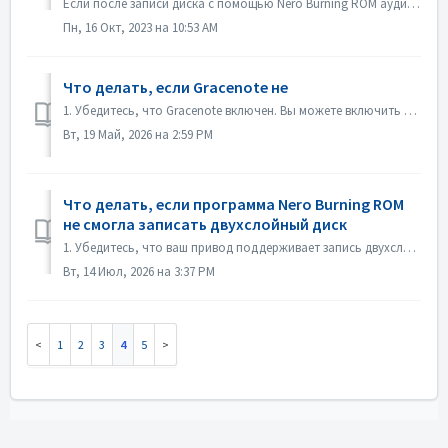
Если после записи диска с помощью Nero Burning ROM аудио CD не воспроизводится CD-плеером, откройте диск в проводнике Windows и проверьте файлы. Если все...
Пн, 16 Окт, 2023 на 10:53 AM
Что делать, если Gracenote не
1. Убедитесь, что Gracenote включен. Вы можете включить его в меню «Файл->Настройки->База данных», установив флажок «Включить доступ к онлайн-базе дан...
Вт, 19 Май, 2026 на 2:59 PM
Что делать, если программа Nero Burning ROM
не смогла записать двухслойный диск
1. Убедитесь, что ваш привод поддерживает запись двухслойных дисков. 2. Уменьшите скорость записи: запись на высокой скорости может привести к сбою при...
Вт, 14 Июл, 2026 на 3:37 PM
1
2
3
4
5