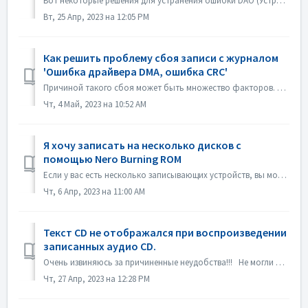
Вот некоторые решения для устранения ошибки DAO (Устройство недоступно). Обновление или откат прошивки драйвера В основном эта проблема возникает после об...
Вт, 25 Апр, 2023 на 12:05 PM
Как решить проблему сбоя записи с журналом
'Ошибка драйвера DMA, ошибка CRC'
Причиной такого сбоя может быть множество факторов. Пожалуйста, попробуйте следующие методы: 1. Отсоедините кабели передачи данных на устройстве прожига; 2...
Чт, 4 Май, 2023 на 10:52 AM
Я хочу записать на несколько дисков с
помощью Nero Burning ROM
Если у вас есть несколько записывающих устройств, вы можете отметить опцию "Использовать несколько записывающих устройств" на вкладке Burn перед з...
Чт, 6 Апр, 2023 на 11:00 AM
Текст CD не отображался при воспроизведении
записанных аудио CD.
Очень извиняюсь за причиненные неудобства!!! Не могли бы вы воспроизвести диск с помощью Nero MediaHome и проверить метаданные? Ваши проигрыватели должны ...
Чт, 27 Апр, 2023 на 12:28 PM