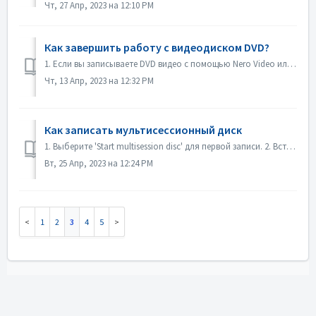
Чт, 27 Апр, 2023 на 12:10 PM
Как завершить работу с видеодиском DVD?
1. Если вы записываете DVD видео с помощью Nero Video или Nero Burning ROM, диск будет финализирован автоматически и будет воспроизводиться на большинстве п...
Чт, 13 Апр, 2023 на 12:32 PM
Как записать мультисессионный диск
1. Выберите 'Start multisession disc' для первой записи. 2. Вставьте записанный диск снова. Выберите "Продолжить мультисессионный диск&qu...
Вт, 25 Апр, 2023 на 12:24 PM
1
2
3
4
5