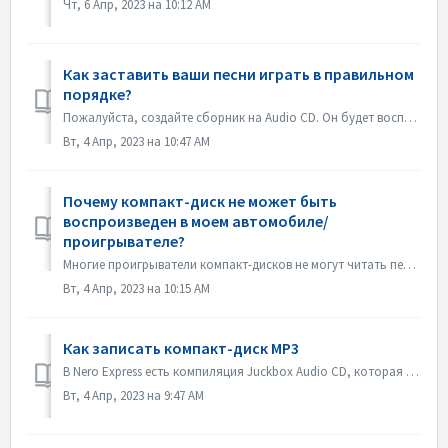
Чт, 6 Апр, 2023 на 10:12 AM
Как заставить ваши песни играть в правильном
порядке?
Пожалуйста, создайте сборник на Audio CD. Он будет воспроизводиться в том порядке, в котором вы добавили файлы. Если вы создадите другой сборник, который бу...
Вт, 4 Апр, 2023 на 10:47 AM
Почему компакт-диск не может быть
воспроизведен в моем автомобиле/
проигрывателе?
Многие проигрыватели компакт-дисков не могут читать перезаписываемые компакт-диски (CD-RW). Поэтому для записи Audio CD следует использовать обычные CD-ROM.
Вт, 4 Апр, 2023 на 10:15 AM
Как записать компакт-диск MP3
В Nero Express есть компиляция Juckbox Audio CD, которая создает CD со всеми вашими любимыми файлами MP3, WMA или Nero AAC, которые могут быть воспроизведен...
Вт, 4 Апр, 2023 на 9:47 AM