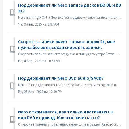
Поддерживает ли Nero запись дисков BD DL и BD
XL?
Nero Burning ROM и Neo Express поддерживают запись на диски BD DL (50 ГБ) и BD XL (100 ГБ и 128 ГБ). Nero Video поддерживает запись на диски BD DL (50 ГБ). ...
Чт, 9 Янв, 2025 на 8:37 AM
Скорость записи имеет только опцию 2x, мне
нужна более высокая скорость записи.
Скорость записи зависит от диска и пишущего устройства. Nero Burning ROM автоматически определяет устройство записи дисков и диск и указывает доступную скор...
Вт, 4 Апр, 2023 на 10:55 AM
Поддерживает ли Nero DVD audio/SACD?
Nero не поддерживает DVD audio/SACD. Nero Burning ROM поддерживает только запись аудио CD в 44100 гц.
Вт, 25 Апр, 2023 на 12:39 PM
Nero открывается, как только я вставляю CD
или DVD в привод. Как отключить это?
Откройте Панель управления, перейдите в раздел Автовоспроизведение. Найдите настройку каждого DVD или CD. Установите значение "Спрашивать меня каждый р...