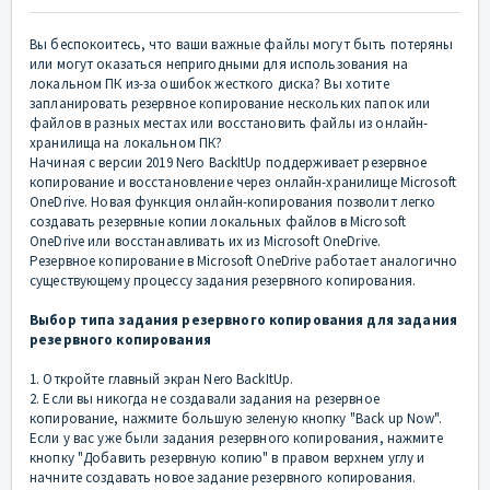
Вы беспокоитесь, что ваши важные файлы могут быть потеряны
или могут оказаться непригодными для использования на
локальном ПК из-за ошибок жесткого диска? Вы хотите
запланировать резервное копирование нескольких папок или
файлов в разных местах или восстановить файлы из онлайн-
хранилища на локальном ПК?
Начиная с версии 2019 Nero BackItUp поддерживает резервное
копирование и восстановление через онлайн-хранилище Microsoft
OneDrive. Новая функция онлайн-копирования позволит легко
создавать резервные копии локальных файлов в Microsoft
OneDrive или восстанавливать их из Microsoft OneDrive.
Резервное копирование в Microsoft OneDrive работает аналогично
существующему процессу задания резервного копирования.
Выбор типа задания резервного копирования для задания
резервного копирования
1. Откройте главный экран Nero BackItUp.
2. Если вы никогда не создавали задания на резервное
копирование, нажмите большую зеленую кнопку "Back up Now".
Если у вас уже были задания резервного копирования, нажмите
кнопку "Добавить резервную копию" в правом верхнем углу и
начните создавать новое задание резервного копирования.