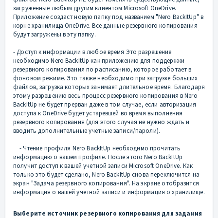
загруженные любым другим клиентом Microsoft OneDrive.
Приложение создаст новую папку под названием "Nero BackItUp" в
корне хранилища OneDrive. Все данные резервного копирования
будут загружены в эту папку.
- Доступ к информации в любое время Это разрешение
необходимо Nero BackItUp как приложению для поддержки
резервного копирования по расписанию, которое работает в
фоновом режиме. Это также необходимо при загрузке больших
файлов, загрузка которых занимает длительное время. Благодаря
этому разрешению весь процесс резервного копирования в Nero
BackItUp не будет прерван даже в том случае, если авторизация
доступа к OneDrive будет устаревшей во время выполнения
резервного копирования (для этого случая не нужно ждать и
вводить дополнительные учетные записи/пароли).
- Чтение профиля Nero BackItUp необходимо прочитать
информацию о вашем профиле. После этого Nero BackItUp
получит доступ к вашей учетной записи Microsoft OneDrive. Как
только это будет сделано, Nero BackItUp снова переключится на
экран "Задача резервного копирования". На экране отобразится
информация о вашей учетной записи и информация о хранилище.
Выберите источник резервного копирования для задания