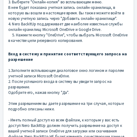
3. Выберите "Онлайн-копия" во всплывающем меню.
В нем будет показана учетная запись онлайн-хранилища, в
которую вы вошли в настоящее время. Вы также можете войти в
новую учетную запись через "Добавить онлайн-хранилище".
4. Nero BackItUp поддерживает две наиболее известные службы
онлайн-хранилищ: Microsoft OneDrive и Google Drive.
5. Нажмите кнопку "OneDrive", чтобы выбрать Microsoft OneDrive
в качестве цели резервного копирования.
Вход в систему и принятие соответствующего запроса на
разрешение
1.Заполните всплывающее диалоговое окно логином и паролем
учетной записи Microsoft OneDrive.
2. После успешного входа в систему вы увидите запрос на
разрешение.
Одобрите его, нажав кнопку "Да".
Этим разрешением вы даете разрешение на три случая, которые
подробно описаны ниже.
- Иметь полный доступ ко всем файлам, к которым у вас есть
доступ Nero BackItUp должен получить разрешение на доступ к
вашей учетной записи OneDrive для загрузки или скачивания
файлов. Nero BackItUp НЕ будет изменять существующие данные,