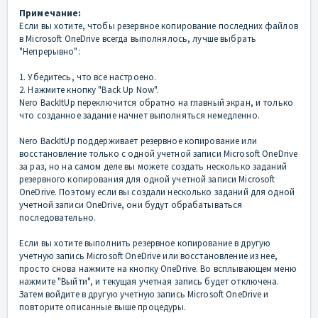
Примечание:
Если вы хотите, чтобы резервное копирование последних файлов
в Microsoft OneDrive всегда выполнялось, лучше выбрать
"Непрерывно":
1. Убедитесь, что все настроено.
2. Нажмите кнопку "Back Up Now".
Nero BackItUp переключится обратно на главный экран, и только
что созданное задание начнет выполняться немедленно.
Nero BackItUp поддерживает резервное копирование или
восстановление только с одной учетной записи Microsoft OneDrive
за раз, но на самом деле вы можете создать несколько заданий
резервного копирования для одной учетной записи Microsoft
OneDrive. Поэтому если вы создали несколько заданий для одной
учетной записи OneDrive, они будут обрабатываться
последовательно.
Если вы хотите выполнить резервное копирование в другую
учетную запись Microsoft OneDrive или восстановление из нее,
просто снова нажмите на кнопку OneDrive. Во всплывающем меню
нажмите "Выйти", и текущая учетная запись будет отключена.
Затем войдите в другую учетную запись Microsoft OneDrive и
повторите описанные выше процедуры.