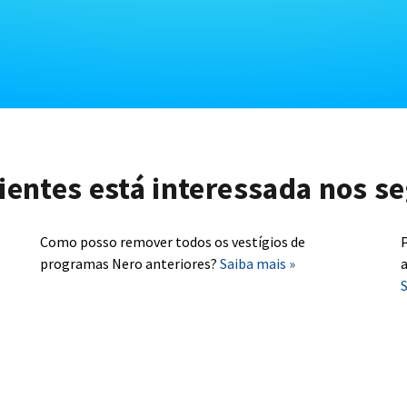
lientes está interessada nos se
Como posso remover todos os vestígios de
P
programas Nero anteriores?
Saiba mais »
a
S