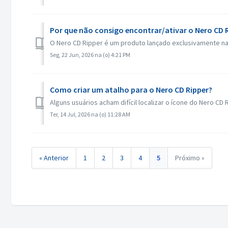
Por que não consigo encontrar/ativar o Nero CD 
O Nero CD Ripper é um produto lançado exclusivamente na 
Seg, 22 Jun, 2026 na (o) 4:21 PM
Como criar um atalho para o Nero CD Ripper?
Alguns usuários acham difícil localizar o ícone do Nero CD 
Ter, 14 Jul, 2026 na (o) 11:28 AM
« Anterior
1
2
3
4
5
Próximo »