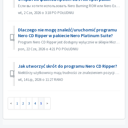
Если вы хотите использовать Nero Burning ROM или Nero Express в качестве приложения по умолчанию для открытия файлов проектов Nero Burning ROM или проектов ...
wt, 2 Cze, 2026 o 3:18 PO POŁUDNIU
Dlaczego nie mogę znaleźć/uruchomić programu
Nero CD Ripper w pakiecie Nero Platinum Suite?
Program Nero CD Ripper jest dostępny wyłącznie w sklepie Microsoft Store (https://apps.microsoft.com/detail/9NSNQ0CPD06G) i nie wchodzi w skład pakietu Nero...
pon, 22 Cze, 2026 o 4:21 PO POŁUDNIU
Jak utworzyć skrót do programu Nero CD Ripper?
Niektórzy użytkownicy mają trudności ze znalezieniem pozycji programu Nero CD Ripper i za każdym razem muszą przechodzić do Sklepu Microsoft, aby go uruchom...
wt, 14 Lip, 2026 o 11:27 RANO
1
2
3
4
5