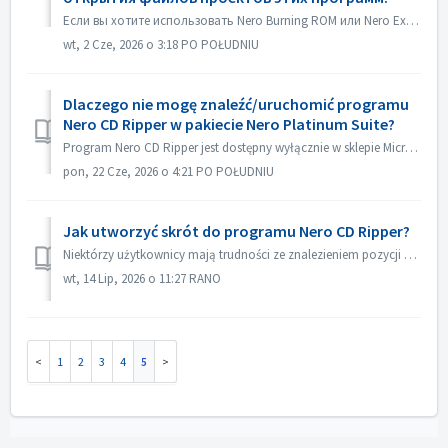
Если вы хотите использовать Nero Burning ROM или Nero Express в качестве приложения по умолчанию для открытия файлов проектов Nero Burning ROM или проектов ...
wt, 2 Cze, 2026 o 3:18 PO POŁUDNIU
Dlaczego nie mogę znaleźć/uruchomić programu
Nero CD Ripper w pakiecie Nero Platinum Suite?
Program Nero CD Ripper jest dostępny wyłącznie w sklepie Microsoft Store (https://apps.microsoft.com/detail/9NSNQ0CPD06G) i nie wchodzi w skład pakietu Nero...
pon, 22 Cze, 2026 o 4:21 PO POŁUDNIU
Jak utworzyć skrót do programu Nero CD Ripper?
Niektórzy użytkownicy mają trudności ze znalezieniem pozycji programu Nero CD Ripper i za każdym razem muszą przechodzić do Sklepu Microsoft, aby go uruchom...
wt, 14 Lip, 2026 o 11:27 RANO
1
2
3
4
5