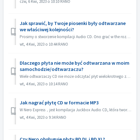
czw, 6 Kwi, 2023 o 10:10 RANO
Jak sprawić, by Twoje piosenki były odtwarzane
we właściwej kolejności?
Prosimy o stworzenie kompilacji Audio CD. Ono grać w the rozkaz który ty dodawać the kartoteka. Jeżeli ty tworzyć z inny kompilacja che palić w facto dane d...
wt, 4 Kwi, 2023 o 10:44 RANO
Dlaczego płyta nie może być odtwarzana w moim
samochodzie/odtwarzaczu?
Wiele odtwarzaczy CD nie może odczytać płyt wielokrotnego zapisu (CD-RW). Dlatego do nagrywania płyt Audio CD należy używać zwykłych płyt CD-ROM.
wt, 4 Kwi, 2023 o 10:14 RANO
Jak nagrać płytę CD w formacie MP3
W Nero Express，jest kompilacja Juckbox Audio CD, która tworzy płytę CD ze wszystkimi Twoimi ulubionymi plikami MP3, WMA lub Nero AAC, które mogą być odtwarz...
wt, 4 Kwi, 2023 o 9:34 RANO
Czy Nero obsługuje płyty BD DL i BD XL?