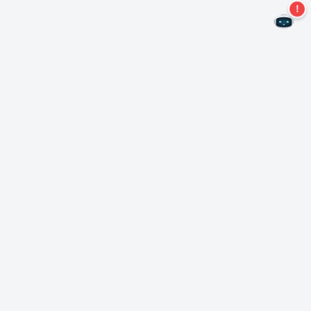
Nie przegap więcej ofert!
Zapisz się do naszego newslettera
Subskrybuj
O Nero
Copyright
Centrum prasowe
Prywatność