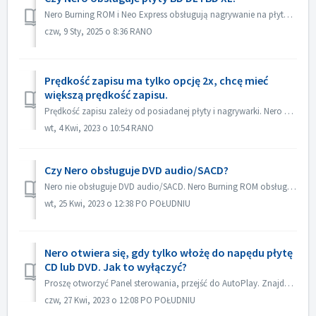
Nero Burning ROM i Neo Express obsługują nagrywanie na płytach BD DL (50 GB) i BD XL (100 GB i 128 GB). Nero Video obsługuje nagrywanie na płyty BD DL (50GB...
czw, 9 Sty, 2025 o 8:36 RANO
Prędkość zapisu ma tylko opcję 2x, chcę mieć
większą prędkość zapisu.
Prędkość zapisu zależy od posiadanej płyty i nagrywarki. Nero Burning ROM automatycznie wykryje nagrywarkę i płytę oraz wyświetli dostępną prędkość zapisu.
wt, 4 Kwi, 2023 o 10:54 RANO
Czy Nero obsługuje DVD audio/SACD?
Nero nie obsługuje DVD audio/SACD. Nero Burning ROM obsługuje tylko nagrywanie płyt audio CD w 44100 hz.
wt, 25 Kwi, 2023 o 12:38 PO POŁUDNIU
Nero otwiera się, gdy tylko włożę do napędu płytę
CD lub DVD. Jak to wyłączyć?
Proszę otworzyć Panel sterowania, przejść do AutoPlay. Znajdź ustawienie każdej płyty DVD lub CD. Ustaw na "Pytaj mnie za każdym razem" lub "...
czw, 27 Kwi, 2023 o 12:08 PO POŁUDNIU