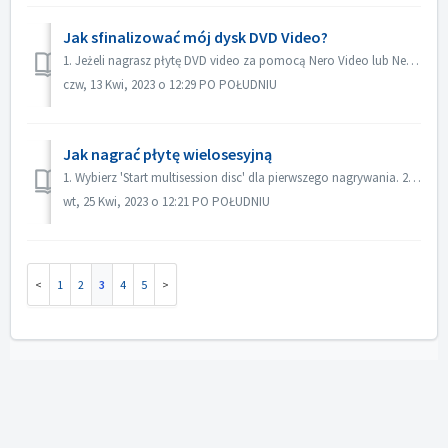
Jak sfinalizować mój dysk DVD Video?
1. Jeżeli nagrasz płytę DVD video za pomocą Nero Video lub Nero Burning ROM, płyta zostanie sfinalizowana automatycznie i będzie można ją odtwarzać na więks...
czw, 13 Kwi, 2023 o 12:29 PO POŁUDNIU
Jak nagrać płytę wielosesyjną
1. Wybierz 'Start multisession disc' dla pierwszego nagrywania. 2. Włóż ponownie nagraną płytę. Wybierz 'Continue Multisession disc' d...
wt, 25 Kwi, 2023 o 12:21 PO POŁUDNIU
1
2
3
4
5