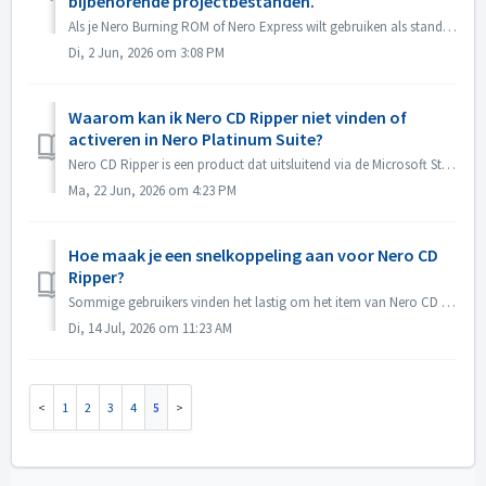
bijbehorende projectbestanden.
Als je Nero Burning ROM of Nero Express wilt gebruiken als standaardprogramma voor het openen van Nero Burning ROM-projectbestanden of Nero Express-projecte...
Di, 2 Jun, 2026 om 3:08 PM
Waarom kan ik Nero CD Ripper niet vinden of
activeren in Nero Platinum Suite?
Nero CD Ripper is een product dat uitsluitend via de Microsoft Store (https://apps.microsoft.com/detail/9NSNQ0CPD06G) wordt aangeboden en is niet inbegrepen...
Ma, 22 Jun, 2026 om 4:23 PM
Hoe maak je een snelkoppeling aan voor Nero CD
Ripper?
Sommige gebruikers vinden het lastig om het item van Nero CD Ripper te vinden en moeten elke keer naar de Microsoft Store gaan om het programma te openen. ...
Di, 14 Jul, 2026 om 11:23 AM
1
2
3
4
5