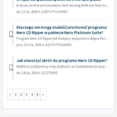
Если вы хотите использовать Nero Burning ROM или Nero Express в качестве приложения по умолчанию для открытия файлов проектов Nero Burning ROM или проектов ...
wt, 2 Cze, 2026 o 3:18 PO POŁUDNIU
Dlaczego nie mogę znaleźć/uruchomić programu
Nero CD Ripper w pakiecie Nero Platinum Suite?
Program Nero CD Ripper jest dostępny wyłącznie w sklepie Microsoft Store (https://apps.microsoft.com/detail/9NSNQ0CPD06G) i nie wchodzi w skład pakietu Nero...
pon, 22 Cze, 2026 o 4:21 PO POŁUDNIU
Jak utworzyć skrót do programu Nero CD Ripper?
Niektórzy użytkownicy mają trudności ze znalezieniem pozycji programu Nero CD Ripper i za każdym razem muszą przechodzić do Sklepu Microsoft, aby go uruchom...
wt, 14 Lip, 2026 o 11:27 RANO
1
2
3
4
5