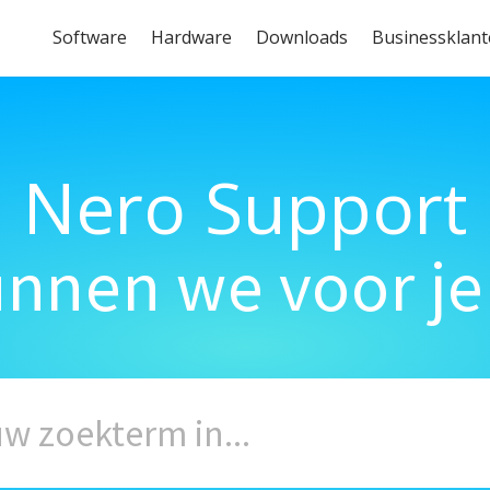
Software
Hardware
Downloads
Businessklan
Nero Support
unnen we voor je