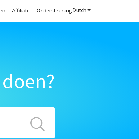
Dutch
ten
Affiliate
Ondersteuning
 doen?