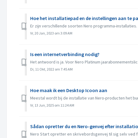
Hoe het installatiepad en de instellingen aan te p
Er zijn verschillende soorten Nero programma-installaties. A
Vr, 20 Jan, 2023 om 3:09 AM
Is een internetverbinding nodig?
Het antwoord is ja. Voor Nero Platinum jaarabonnementslice
Di, 11 Okt, 2022 om 7:45 AM
Hoe maak ik een Desktop Icoon aan
Meestal wordt bij de installatie van Nero-producten het b
Vr, 13 Jun, 2025 om 11:24 AM
Sådan opretter du en Nero-genvej efter installati
Nero Start opretter en skrivebordsgenvej til sig selv ved før