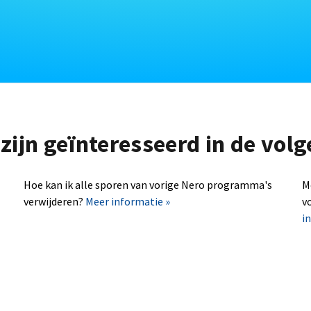
zijn geïnteresseerd in de vo
Hoe kan ik alle sporen van vorige Nero programma's
M
verwijderen?
Meer informatie »
v
i