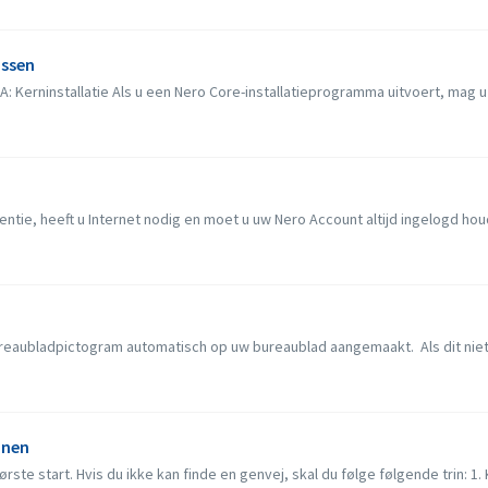
assen
: Kerninstallatie Als u een Nero Core-installatieprogramma uitvoert, mag u h
ntie, heeft u Internet nodig en moet u uw Nero Account altijd ingelogd houd
ureaubladpictogram automatisch op uw bureaublad aangemaakt. Als dit niet 
onen
ste start. Hvis du ikke kan finde en genvej, skal du følge følgende trin: 1. Kl