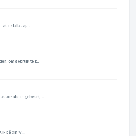
et installatiep...
en, om gebruik te k...
automatisch gebeurt, ...
ik på din Wi...