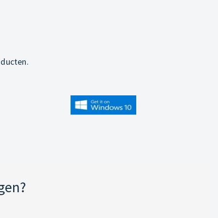
oducten.
jgen?