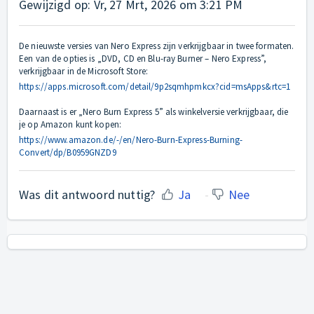
Gewijzigd op: Vr, 27 Mrt, 2026 om 3:21 PM
De nieuwste versies van Nero Express zijn verkrijgbaar in twee formaten.
Een van de opties is „DVD, CD en Blu-ray Burner – Nero Express”,
verkrijgbaar in de Microsoft Store:
https://apps.microsoft.com/detail/9p2sqmhpmkcx?cid=msApps&rtc=1
Daarnaast is er „Nero Burn Express 5” als winkelversie verkrijgbaar, die
je op Amazon kunt kopen:
https://www.amazon.de/-/en/Nero-Burn-Express-Burning-
Convert/dp/B0959GNZD9
Was dit antwoord nuttig?
Ja
Nee