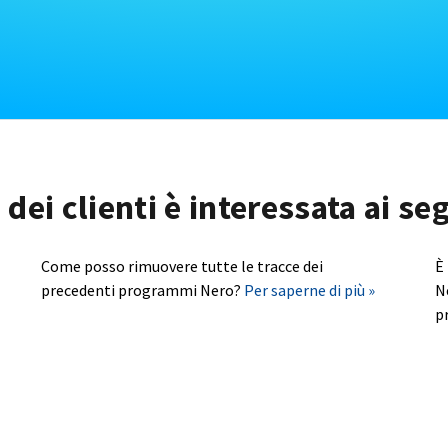
dei clienti è interessata ai s
Come posso rimuovere tutte le tracce dei
È
precedenti programmi Nero?
Per saperne di più »
N
p