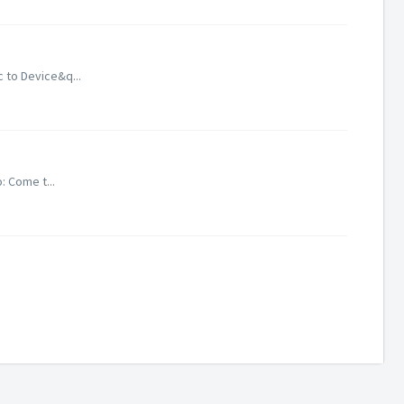
c to Device&q...
: Come t...