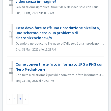
video senza immagine?
Se MediaHome riproduce i tuoi DVD o file video solo con l'audio ma senza immagine, o l'immagine sfarfalla in modo anomalo, per favore apri MediaHome...
Lun, 10 Ott, 2022 alle 8:17 AM
Cosa devo fare se c'è una riproduzione pixellata,
uno schermo nero o un problema di
sincronizzazione A/V
Quando si riproducono file video o DVD, se c'è una riproduzione pixellata, uno schermo nero o un problema di sincronizzazione A/V, vai su MediaHomeOptio...
Gio, 31 Mar, 2022 alle 11:28 AM
Come convertire le foto in formato JPG o PNG con
Nero MediaHome
Con Nero MediaHome è possibile convertire le foto in formato JPG o PNG; per sapere come procedere, consulta la schermata qui sotto:
Mer, 24 Giu, 2026 alle 2:59 PM
1
2