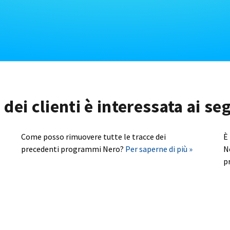
dei clienti è interessata ai s
Come posso rimuovere tutte le tracce dei
È
precedenti programmi Nero?
Per saperne di più »
N
p