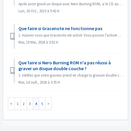
Après avoir gravé un disque avec Nero Burning ROM, si le CD audio ne peut pas être lu avec un lecteur CD, ouvrez le disque dans l'Explorateur Windows po...
Lun, 16 Oct., 2023 à 9:42 H
Que faire si Gracenote ne fonctionne pas
1. Assurez-vous que Gracenote est activé. Vous pouvez l'activer dans le menu « Fichier -> Options -> Base de données », en cochant l'option « ...
Mar, 19 Mai, 2026 à 3:02 H
Que faire si Nero Burning ROM n'a pas réussi à
graver un disque double couche ?
1. Vérifiez que votre graveur prend en charge la gravure double couche. 2. Réduisez la vitesse de gravure : une gravure à grande vitesse peut entraîner...
Mar, 14 Juill., 2026 à 3:35 H
1
2
3
4
5