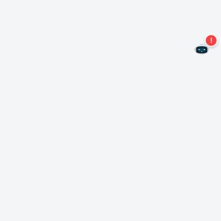
Ne manquez plus aucune offre !
S'abonner à notre newsletter
S'abonner
A propos de Nero
Copyright