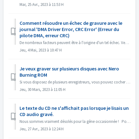
Mar, 25 Avr., 2023 à 11:53 H
Comment résoudre un échec de gravure avec le
journal 'DMA Driver Error, CRC Error' (Erreur du
pilote DMA, erreur CRC)
De nombreux facteurs peuvent être à l'origine d'un tel échec. Veuillez essayer les méthodes suivantes : 1. Changez les câbles de données sur le ...
Jeu, 4 Mai, 2023 à 10:47 H
Je veux graver sur plusieurs disques avec Nero
Burning ROM
Si vous disposez de plusieurs enregistreurs, vous pouvez cocher l'option "Utiliser plusieurs enregistreurs" dans l'onglet Gravure avant de...
Jeu, 30 Mars, 2023 à 11:05 H
Le texte du CD ne s'affichait pas lorsque je lisais un
CD audio gravé.
Nous sommes vraiment désolés pour la gêne occasionnée ! Pourriez-vous lire le CD avec Nero MediaHome et vérifier les métadonnées ? Vos lecteurs doivent pr...
Jeu, 27 Avr., 2023 à 12:24 H