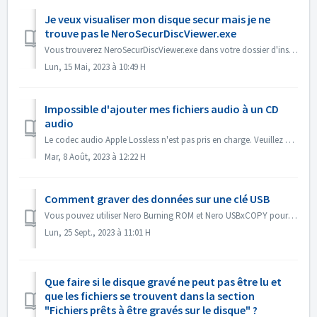
Je veux visualiser mon disque secur mais je ne
trouve pas le NeroSecurDiscViewer.exe
Vous trouverez NeroSecurDiscViewer.exe dans votre dossier d'installation, quelque chose comme : C:\NProgrammes (x86)\NNero\N 2023\NNero Burning ROM\NSec...
Lun, 15 Mai, 2023 à 10:49 H
Impossible d'ajouter mes fichiers audio à un CD
audio
Le codec audio Apple Lossless n'est pas pris en charge. Veuillez vérifier le codec audio de vos fichiers. Ou envoyez-les nous pour vérification.
Mar, 8 Août, 2023 à 12:22 H
Comment graver des données sur une clé USB
Vous pouvez utiliser Nero Burning ROM et Nero USBxCOPY pour graver des données sur des clés/cartes USB. Dans Nero Burning ROM, 'Raspberry Pi OS' et ...
Lun, 25 Sept., 2023 à 11:01 H
Que faire si le disque gravé ne peut pas être lu et
que les fichiers se trouvent dans la section
"Fichiers prêts à être gravés sur le disque" ?