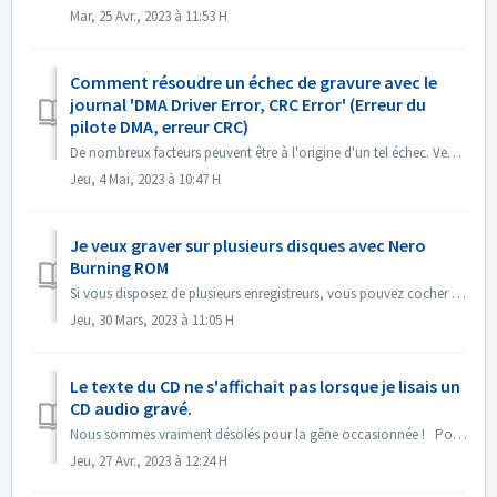
Mar, 25 Avr., 2023 à 11:53 H
Comment résoudre un échec de gravure avec le
journal 'DMA Driver Error, CRC Error' (Erreur du
pilote DMA, erreur CRC)
De nombreux facteurs peuvent être à l'origine d'un tel échec. Veuillez essayer les méthodes suivantes : 1. Changez les câbles de données sur le ...
Jeu, 4 Mai, 2023 à 10:47 H
Je veux graver sur plusieurs disques avec Nero
Burning ROM
Si vous disposez de plusieurs enregistreurs, vous pouvez cocher l'option "Utiliser plusieurs enregistreurs" dans l'onglet Gravure avant de...
Jeu, 30 Mars, 2023 à 11:05 H
Le texte du CD ne s'affichait pas lorsque je lisais un
CD audio gravé.
Nous sommes vraiment désolés pour la gêne occasionnée ! Pourriez-vous lire le CD avec Nero MediaHome et vérifier les métadonnées ? Vos lecteurs doivent pr...
Jeu, 27 Avr., 2023 à 12:24 H