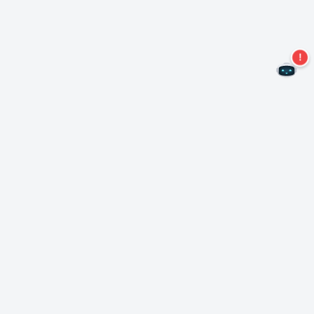
Ne manquez plus aucune offre !
S'abonner à notre newsletter
S'abonner
A propos de Nero
Copyright