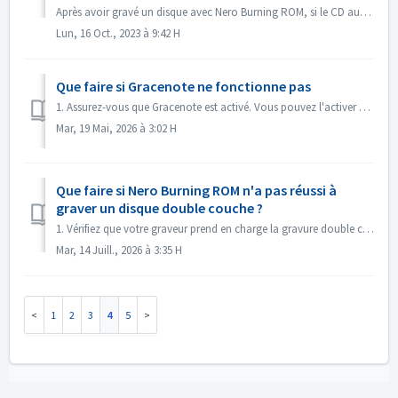
Après avoir gravé un disque avec Nero Burning ROM, si le CD audio ne peut pas être lu avec un lecteur CD, ouvrez le disque dans l'Explorateur Windows po...
Lun, 16 Oct., 2023 à 9:42 H
Que faire si Gracenote ne fonctionne pas
1. Assurez-vous que Gracenote est activé. Vous pouvez l'activer dans le menu « Fichier -> Options -> Base de données », en cochant l'option « ...
Mar, 19 Mai, 2026 à 3:02 H
Que faire si Nero Burning ROM n'a pas réussi à
graver un disque double couche ?
1. Vérifiez que votre graveur prend en charge la gravure double couche. 2. Réduisez la vitesse de gravure : une gravure à grande vitesse peut entraîner...
Mar, 14 Juill., 2026 à 3:35 H
1
2
3
4
5