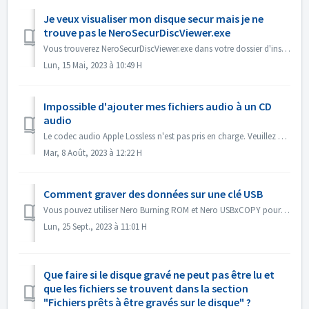
Je veux visualiser mon disque secur mais je ne
trouve pas le NeroSecurDiscViewer.exe
Vous trouverez NeroSecurDiscViewer.exe dans votre dossier d'installation, quelque chose comme : C:\NProgrammes (x86)\NNero\N 2023\NNero Burning ROM\NSec...
Lun, 15 Mai, 2023 à 10:49 H
Impossible d'ajouter mes fichiers audio à un CD
audio
Le codec audio Apple Lossless n'est pas pris en charge. Veuillez vérifier le codec audio de vos fichiers. Ou envoyez-les nous pour vérification.
Mar, 8 Août, 2023 à 12:22 H
Comment graver des données sur une clé USB
Vous pouvez utiliser Nero Burning ROM et Nero USBxCOPY pour graver des données sur des clés/cartes USB. Dans Nero Burning ROM, 'Raspberry Pi OS' et ...
Lun, 25 Sept., 2023 à 11:01 H
Que faire si le disque gravé ne peut pas être lu et
que les fichiers se trouvent dans la section
"Fichiers prêts à être gravés sur le disque" ?