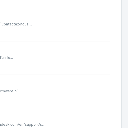
/ Contactez-nous ...
un fo...
rmware. S'...
shdesk.com/en/support/s...