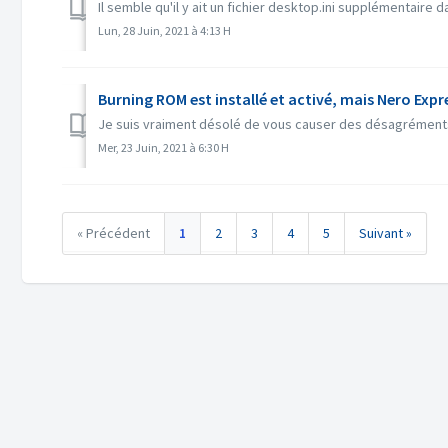
Il semble qu'il y ait un fichier desktop.ini supplémentaire d
Lun, 28 Juin, 2021 à 4:13 H
Burning ROM est installé et activé, mais Nero Expr
Je suis vraiment désolé de vous causer des désagréments 
Mer, 23 Juin, 2021 à 6:30 H
« Précédent
1
2
3
4
5
Suivant »