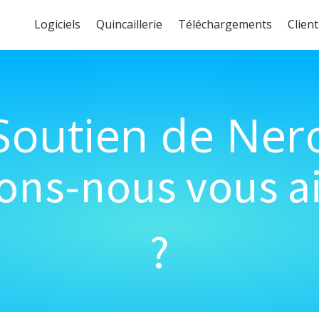
Logiciels
Quincaillerie
Téléchargements
Client
Soutien de Ner
s-nous vous ai
?