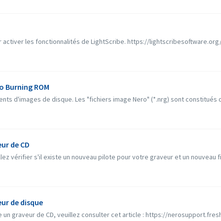
r activer les fonctionnalités de LightScribe. https://lightscribesoftware.org
ro Burning ROM
s d'images de disque. Les "fichiers image Nero" (*.nrg) sont constitués d'
ur de CD
ez vérifier s'il existe un nouveau pilote pour votre graveur et un nouveau fi
ur de disque
 un graveur de CD, veuillez consulter cet article : https://nerosupport.fre