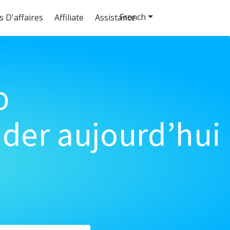
French
s D'affaires
Affiliate
Assistance
o
der aujourd’hui