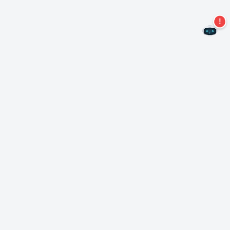
Ne manquez plus aucune offre !
S'abonner à notre newsletter
S'abonner
A propos de Nero
Copyright
Centre de presse
Protection des données