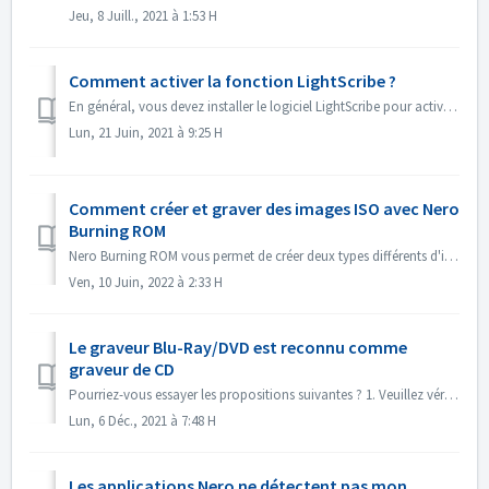
Jeu, 8 Juill., 2021 à 1:53 H
Comment activer la fonction LightScribe ?
En général, vous devez installer le logiciel LightScribe pour activer les fonctionnalités de LightScribe. https://lightscribesoftware.org/ Contactez-nous ...
Lun, 21 Juin, 2021 à 9:25 H
Comment créer et graver des images ISO avec Nero
Burning ROM
Nero Burning ROM vous permet de créer deux types différents d'images de disque. Les "fichiers image Nero" (*.nrg) sont constitués d'un fo...
Ven, 10 Juin, 2022 à 2:33 H
Le graveur Blu-Ray/DVD est reconnu comme
graveur de CD
Pourriez-vous essayer les propositions suivantes ? 1. Veuillez vérifier s'il existe un nouveau pilote pour votre graveur et un nouveau firmware. S'...
Lun, 6 Déc., 2021 à 7:48 H
Les applications Nero ne détectent pas mon