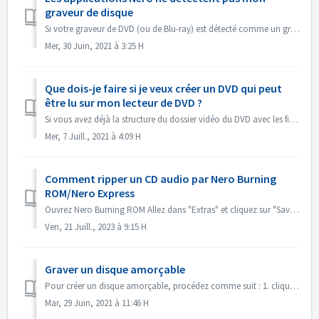
graveur de disque
Si votre graveur de DVD (ou de Blu-ray) est détecté comme un graveur de CD, veuillez consulter cet article : https://nerosupport.freshdesk.com/en/support/s...
Mer, 30 Juin, 2021 à 3:25 H
Que dois-je faire si je veux créer un DVD qui peut
être lu sur mon lecteur de DVD ?
Si vous avez déjà la structure du dossier vidéo du DVD avec les fichiers .VOB, .IFO/.BUP, vous pouvez utiliser Nero BurningROM pour graver le DVD. 1. Nouvea...
Mer, 7 Juill., 2021 à 4:09 H
Comment ripper un CD audio par Nero Burning
ROM/Nero Express
Ouvrez Nero Burning ROM Allez dans "Extras" et cliquez sur "Save Audio Tracks". Dans l'onglet "source", sélectionnez le...
Ven, 21 Juill., 2023 à 9:15 H
Graver un disque amorçable
Pour créer un disque amorçable, procédez comme suit : 1. cliquez sur le bouton Nouveau dans l'écran principal de Nero Burning ROM. ->La fenêtre Nouv...
Mar, 29 Juin, 2021 à 11:46 H