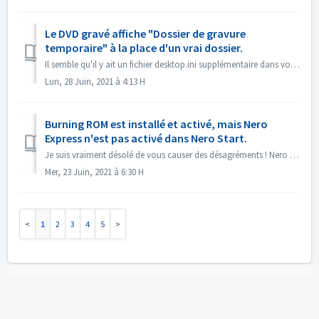
Le DVD gravé affiche "Dossier de gravure
temporaire" à la place d'un vrai dossier.
Il semble qu'il y ait un fichier desktop.ini supplémentaire dans vos fichiers sources. L'explorateur lit ce fichier et trouve que ce dossier particu...
Lun, 28 Juin, 2021 à 4:13 H
Burning ROM est installé et activé, mais Nero
Express n'est pas activé dans Nero Start.
Je suis vraiment désolé de vous causer des désagréments ! Nero Express n'est pas contenu dans le produit autonome Nero BurningRom. Nero Express est ve...
Mer, 23 Juin, 2021 à 6:30 H
1
2
3
4
5