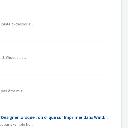
ointe ci-dessous. ...
. Cliquez su...
pas être mis ...
Pourquoi la boîte de dialogue de l'imprimante système s'affiche-t-elle au lieu de la boîte de dialogue de Nero CoverDesigner lorsque l'on clique sur Imprimer dans Windows 11 22H2 ?
), par exemple No...