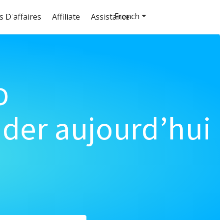
French
s D'affaires
Affiliate
Assistance
o
der aujourd’hui