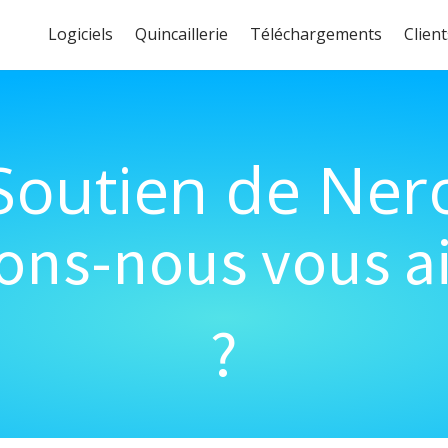
Logiciels
Quincaillerie
Téléchargements
Client
Soutien de Ner
s-nous vous ai
?