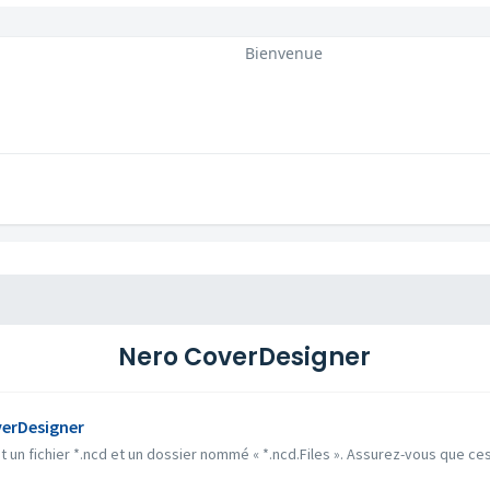
Bienvenue
Nero CoverDesigner
overDesigner
un fichier *.ncd et un dossier nommé « *.ncd.Files ». Assurez-vous que ce