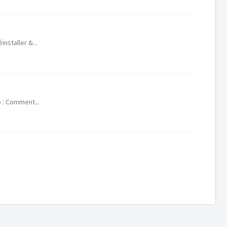
nstaller &...
o : Comment...