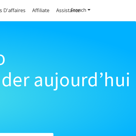
French
s D'affaires
Affiliate
Assistance
o
der aujourd’hui