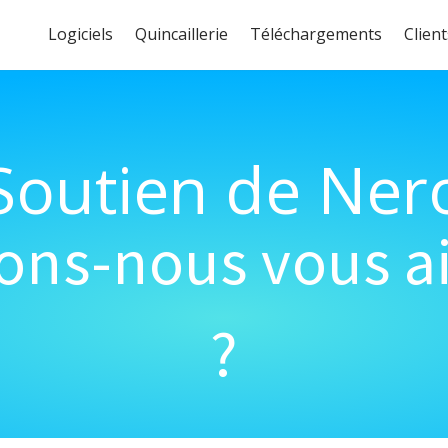
Logiciels
Quincaillerie
Téléchargements
Client
Soutien de Ner
s-nous vous ai
?