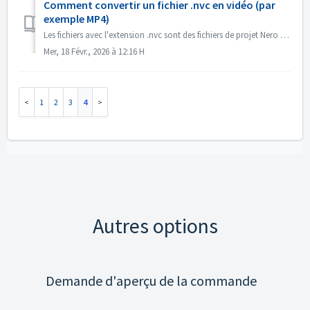
Comment convertir un fichier .nvc en vidéo (par
exemple MP4)
Les fichiers avec l'extension .nvc sont des fichiers de projet Nero Video, et NON des vidéos finies. Ils contiennent des instructions d'édition et d...
Mer, 18 Févr., 2026 à 12:16 H
1
2
3
4
Autres options
Demande d'aperçu de la commande