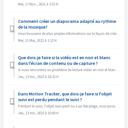
Mer, 17 Nov., 2021 à 3:15 H
Comment créer un diaporama adapté au rythme
de la musique?
Vous trouverez de plus amples informations sur la façon de créer un diaporama en fonction du rythme de la musique sous le lien suivant : Créer un diaporama ...
Mer, 11 Mai, 2022 à 1:22 H
Que dois-je faire si la vidéo est en noir et blanc
dans l'écran de contenu ou de capture ?
Si vous rencontrez un problème de lecture vidéo en noir et blanc, mais que l'exportation/la gravure se fait en couleur, veuillez mettre à jour le systèm...
Jeu, 13 Avr., 2023 à 10:32 H
Dans Motion Tracker, que dois-je faire si l'objet
suivi est perdu pendant le suivi ?
Pendant le suivi, l'objet suivi perd ou a un décalage, vous pouvez "arrêter le suivi" immédiatement, cliquer sur "Zoom avant" dans l...
Jeu, 13 Avr., 2023 à 10:00 H