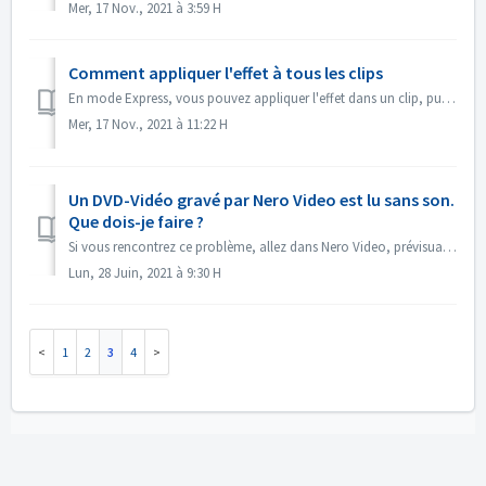
Mer, 17 Nov., 2021 à 3:59 H
Comment appliquer l'effet à tous les clips
En mode Express, vous pouvez appliquer l'effet dans un clip, puis ouvrir le "Contrôle d'effet Express", activer "Appliquer à tous les...
Mer, 17 Nov., 2021 à 11:22 H
Un DVD-Vidéo gravé par Nero Video est lu sans son.
Que dois-je faire ?
Si vous rencontrez ce problème, allez dans Nero Video, prévisualisez votre projet source. Assurez-vous que le son est correct avant la gravure. S'il n&#...
Lun, 28 Juin, 2021 à 9:30 H
1
2
3
4