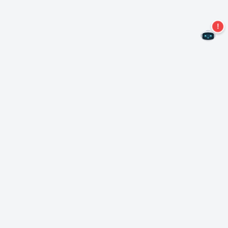
Ne manquez plus aucune offre !
S'abonner à notre newsletter
S'abonner
A propos de Nero
Copyright
Centre de presse
Protection des données