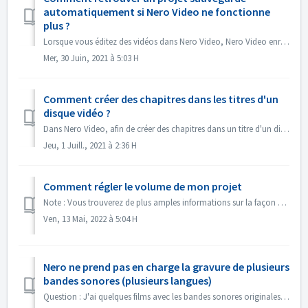
automatiquement si Nero Video ne fonctionne
plus ?
Lorsque vous éditez des vidéos dans Nero Video, Nero Video enregistre automatiquement votre projet en arrière-plan. Si Nero Video s'arrête de foncti...
Mer, 30 Juin, 2021 à 5:03 H
Comment créer des chapitres dans les titres d'un
disque vidéo ?
Dans Nero Video, afin de créer des chapitres dans un titre d'un disque, 1. Dans l'écran Contenu, sélectionnez le titre. 2. Sous l'aperçu du titr...
Jeu, 1 Juill., 2021 à 2:36 H
Comment régler le volume de mon projet
Note : Vous trouverez de plus amples informations sur la façon de créer des diaporamas avec de la musique sous le lien suivant : Créer des diaporamas avec d...
Ven, 13 Mai, 2022 à 5:04 H
Nero ne prend pas en charge la gravure de plusieurs
bandes sonores (plusieurs langues)
Question : J'ai quelques films avec les bandes sonores originales en 2 langues incluses (allemand et anglais）. Mais je n'arrive pas à mettre la 2e p...