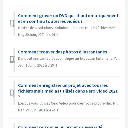
Comment graver un DVD qui lit automatiquement
et en continu toutes les vidéos ?
Il existe deux solutions : Solution 1. Ajoutez tous les fichiers vidéo dans un seul titre. Dans l'écran d'édition, importez tous les fichiers vidéo...
Mer, 30 Juin, 2021 à 4:44 H
Comment trouver des photos d'instantanés
Dans certains cas, après avoir cliqué sur le bouton Instantané, l'image instantanée n'apparaît pas dans Mes médias. Vous pouvez retrouver l'imag...
Jeu, 1 Juill., 2021 à 2:29 H
Comment enregistrer un projet avec tous les
fichiers multimédias utilisés dans Nero Video 2021
?
Lorsque vous utilisez Nero Video pour créer votre propre film, Nero Video peut importer vos propres fichiers multimédia tels que des vidéos, de la musique o...
Mar, 29 Juin, 2021 à 4:24 H
Comment retrouver un projet sauvegardé