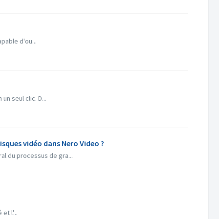
pable d'ou...
n seul clic. D...
 disques vidéo dans Nero Video ?
al du processus de gra...
t l'...