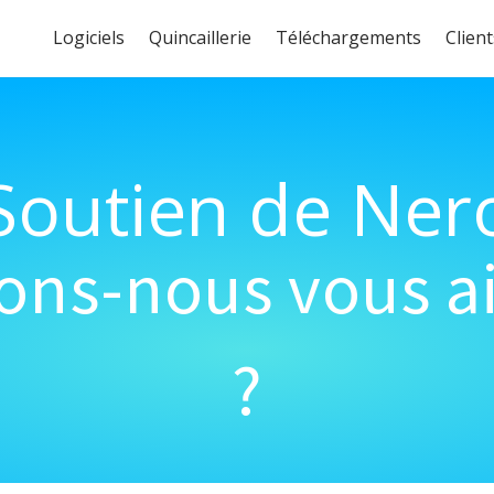
Logiciels
Quincaillerie
Téléchargements
Client
Soutien de Ner
s-nous vous ai
?