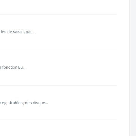
s de saisie, par ...
 fonction Bu...
egistrables, des disque...