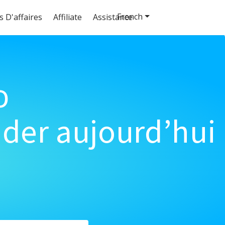
French
s D'affaires
Affiliate
Assistance
o
der aujourd’hui