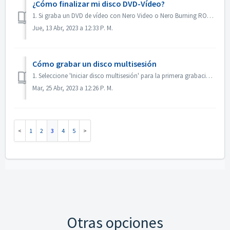
¿Cómo finalizar mi disco DVD-Vídeo?
1. Si graba un DVD de vídeo con Nero Video o Nero Burning ROM, el disco se finalizará automáticamente y se podrá reproducir en la mayoría de los reproductor...
Jue, 13 Abr, 2023 a 12:33 P. M.
Cómo grabar un disco multisesión
1. Seleccione 'Iniciar disco multisesión' para la primera grabación. 2. Vuelva a insertar el disco grabado. Seleccione 'Continuar disco multi...
Mar, 25 Abr, 2023 a 12:26 P. M.
1
2
3
4
5
Otras opciones