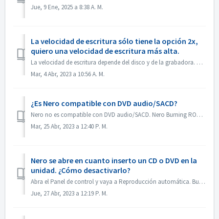
Jue, 9 Ene, 2025 a 8:38 A. M.
La velocidad de escritura sólo tiene la opción 2x,
quiero una velocidad de escritura más alta.
La velocidad de escritura depende del disco y de la grabadora. Nero Burning ROM detecta automáticamente la grabadora y el disco y muestra la velocidad de es...
Mar, 4 Abr, 2023 a 10:56 A. M.
¿Es Nero compatible con DVD audio/SACD?
Nero no es compatible con DVD audio/SACD. Nero Burning ROM sólo admite la grabación de CD de audio en 44100 hz.
Mar, 25 Abr, 2023 a 12:40 P. M.
Nero se abre en cuanto inserto un CD o DVD en la
unidad. ¿Cómo desactivarlo?
Abra el Panel de control y vaya a Reproducción automática. Busca la configuración de cada DVD o CD. Selecciona "Preguntarme cada vez" o "No r...
Jue, 27 Abr, 2023 a 12:19 P. M.