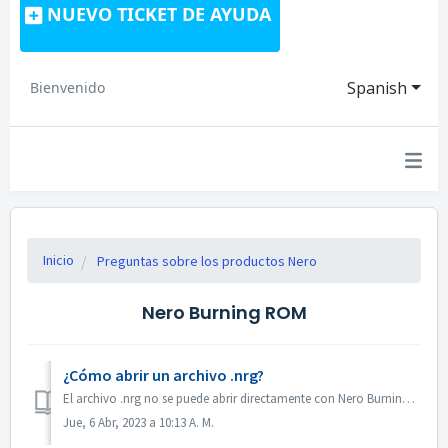
NUEVO TICKET DE AYUDA
Spanish
Bienvenido
Inicio
Preguntas sobre los productos Nero
Nero Burning ROM
¿Cómo abrir un archivo .nrg?
El archivo .nrg no se puede abrir directamente con Nero Burning ROM. Puede grabar el archivo nrg en un disco con Nero Burning ROM. O utilizar el software d...
Jue, 6 Abr, 2023 a 10:13 A. M.