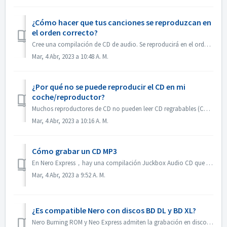
¿Cómo hacer que tus canciones se reproduzcan en
el orden correcto?
Cree una compilación de CD de audio. Se reproducirá en el orden en que agregó los archivos. Si crea con otra compilación que se quemará en realidad un disco...
Mar, 4 Abr, 2023 a 10:48 A. M.
¿Por qué no se puede reproducir el CD en mi
coche/reproductor?
Muchos reproductores de CD no pueden leer CD regrabables (CD-RW). Por lo tanto, debes utilizar CD-ROM normales para grabar CD de audio.
Mar, 4 Abr, 2023 a 10:16 A. M.
Cómo grabar un CD MP3
En Nero Express，hay una compilación Juckbox Audio CD que crea un CD con todos sus archivos MP3, WMA, o Nero AAC favoritos que se pueden reproducir en cualqu...
Mar, 4 Abr, 2023 a 9:52 A. M.
¿Es compatible Nero con discos BD DL y BD XL?
Nero Burning ROM y Neo Express admiten la grabación en discos BD DL (50 GB) y BD XL (100 GB y 128 GB). Nero Video permite grabar discos BD DL (50 GB). No es...