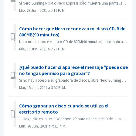
Si Nero Burning ROM o Nero Express sólo muestra una pantalla de inicio pero no la ventana de la aplicación, compruebe si hay alguna unidad de disco que no f...
Mie, 23 Jun, 2021 a 5:11 P. M.
Cómo hacer que Nero reconozca mi disco CD-R de
800MB(90 minutos)
Nero no reconoce el disco CD de 800M(90 minutos) automáticamente. Ahora se detecta como 700M(80minutos). Si necesita grabar un disco completo de casi 800M ...
Mie, 16 Jun, 2021 a 2:23 P. M.
¿Qué puedo hacer si aparece el mensaje "puede que
no tengas permiso para grabar"?
Si no hay acceso a su grabadora de discos, abra Nero Burning ROM o Nero Express, aparecerá el mensaje de error. Cómo resolverlo: Bajo la cuenta de admin...
Mar, 15 Jun, 2021 a 3:52 P. M.
Cómo grabar un disco cuando se utiliza el
escritorio remoto
1. Haga clic en la tecla Windows +R para abrir el menú de inicio. 2. Introduzca gpedit.msc en el cuadro de búsqueda y pulse la tecla [Enter] de su teclado....
Lun, 28 Jun, 2021 a 4:31 P. M.