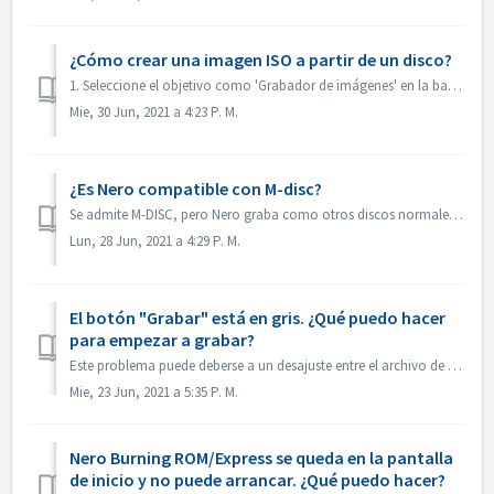
¿Cómo crear una imagen ISO a partir de un disco?
1. Seleccione el objetivo como 'Grabador de imágenes' en la barra de herramientas. 2. Inserte el disco de origen en la unidad. Haz clic en Copiar...
Mie, 30 Jun, 2021 a 4:23 P. M.
¿Es Nero compatible con M-disc?
Se admite M-DISC, pero Nero graba como otros discos normales. No hay ningún tratamiento especial para esto.
Lun, 28 Jun, 2021 a 4:29 P. M.
El botón "Grabar" está en gris. ¿Qué puedo hacer
para empezar a grabar?
Este problema puede deberse a un desajuste entre el archivo de proyecto y su tipo de proyecto. Por favor, pruebe con otros tipos de proyecto para ver si hay...
Mie, 23 Jun, 2021 a 5:35 P. M.
Nero Burning ROM/Express se queda en la pantalla
de inicio y no puede arrancar. ¿Qué puedo hacer?