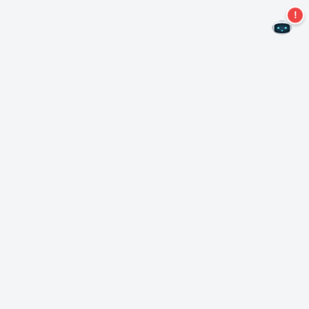
¡No te pierdas más ofertas!
Suscríbase a nuestro boletín
Suscríbase
Sobre Nero
Copyright
Centro de prensa
Privacidad