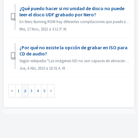
¿Qué puedo hacer si mi unidad de disco no puede
leer el disco UDF grabado por Nero?
En Nero Burning ROM hay diferentes compilaciones que puede elegir. Si graba un disco UDF, pero la compatibilidad de su unidad de disco y el UDF no es tan ...
Mie, 17 Nov, 2021 a 3:11 P. M.
¿Por qué no existe la opción de grabar en ISO para
CD de audio?
Según wikipedia "Las imágenes ISO no son capaces de almacenar y recrear discos CD-Audio, debido a que los discos CD-Audio no utilizan un sistema de ar...
Jue, 6 Abr, 2023 a 10:31 A. M.
1
2
3
4
5