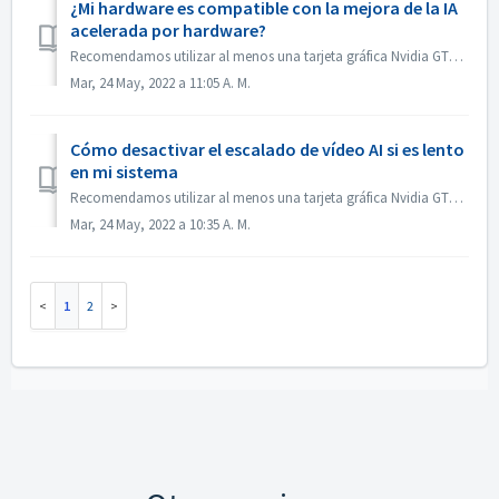
¿Mi hardware es compatible con la mejora de la IA
acelerada por hardware?
Recomendamos utilizar al menos una tarjeta gráfica Nvidia GTX 970 o AMD Radeon R9 390 para la mejora de IA de vídeo acelerada por hardware de archivos fuent...
Mar, 24 May, 2022 a 11:05 A. M.
Cómo desactivar el escalado de vídeo AI si es lento
en mi sistema
Recomendamos utilizar al menos una tarjeta gráfica Nvidia GTX 970 o AMD Radeon R9 390 para la conversión de vídeo acelerada por hardware de archivos fuente ...
Mar, 24 May, 2022 a 10:35 A. M.
1
2