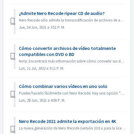
¿Admite Nero Recode ripear CD de audio?
Nero Recode sólo admite la transcodificación de archivos de audio. El ripeo de CDs de audio no está disponible. Si necesita ripear CDs, utilice la aplicació...
Jue, 24 Jun, 2021 a 3:51 P. M.
Cómo convertir archivos de vídeo totalmente
compatibles con DVD o BD
Nota: Encontrará más información sobre cómo convertir sus datos a un disco duro externo en el siguiente enlace: Convertir datos a un disco duro externo ...
Lun, 11 Jul, 2022 a 9:11 P. M.
Cómo combinar varios vídeos en uno solo
Puedes hacerlo fácilmente con Nero Recode. Hay una opción "Combinar vídeos en un solo archivo". Si la seleccionas, todos los vídeos se combinarán ...
Lun, 28 Jun, 2021 a 4:06 P. M.
Nero Recode 2021 admite la exportación en 4K
La nueva generación de Nero Recode (versión 23.0.x para la licencia permanente de Nero 2021, y 23.5.x para la licencia de suscripción de Nero) admite la exp...