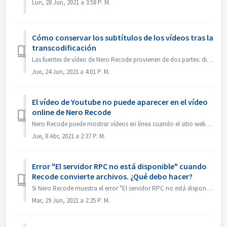
Lun, 28 Jun, 2021 a 3:58 P. M.
Cómo conservar los subtítulos de los vídeos tras la
transcodificación
Las fuentes de vídeo de Nero Recode provienen de dos partes: disco y archivo de vídeo individual. 1) Disco como fuente: Según las especificaciones del DVD...
Jue, 24 Jun, 2021 a 4:01 P. M.
El vídeo de Youtube no puede aparecer en el vídeo
online de Nero Recode
Nero Recode puede mostrar vídeos en línea cuando el sitio web es capaz de almacenar en caché los vídeos en el disco duro local durante la reproducción. Sin ...
Jue, 8 Abr, 2021 a 2:37 P. M.
Error "El servidor RPC no está disponible" cuando
Recode convierte archivos. ¿Qué debo hacer?
Si Nero Recode muestra el error "El servidor RPC no está disponible" al convertir los archivos, ¿podría probar los siguientes pasos? 1. Deselecci...
Mar, 29 Jun, 2021 a 2:25 P. M.