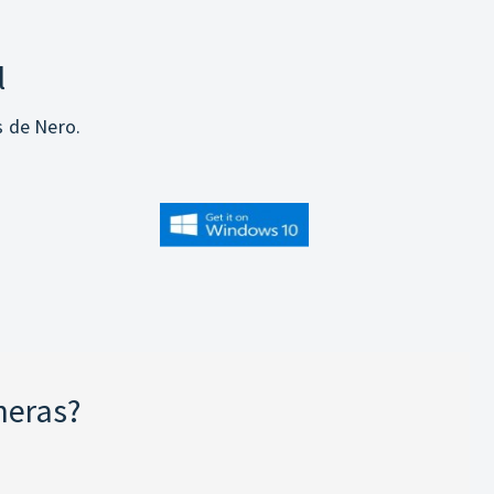
l
s de Nero.
neras?