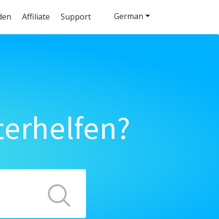
German
den
Affiliate
Support
terhelfen?