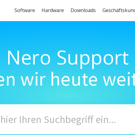
Software
Hardware
Downloads
Geschäftskun
Nero Support
n wir heute wei