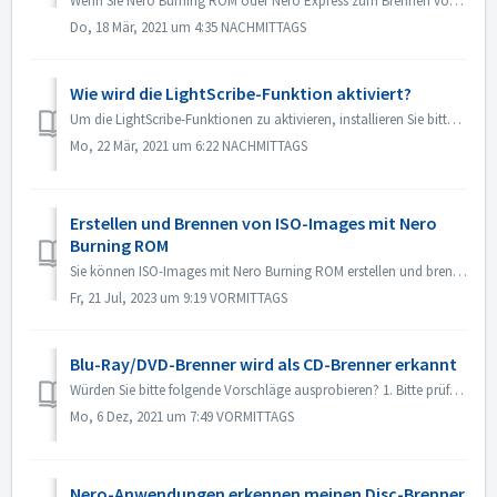
Wenn Sie Nero Burning ROM oder Nero Express zum Brennen von Inhalten auf eine Disk verwenden, kann es vorkommen, dass Sie die Fehlermeldung "Brennvorga...
Do, 18 Mär, 2021 um 4:35 NACHMITTAGS
Wie wird die LightScribe-Funktion aktiviert?
Um die LightScribe-Funktionen zu aktivieren, installieren Sie bitte die LightScribe-Software: https://lightscribesoftware.org/ Kontaktieren Sie uns, wen...
Mo, 22 Mär, 2021 um 6:22 NACHMITTAGS
Erstellen und Brennen von ISO-Images mit Nero
Burning ROM
Sie können ISO-Images mit Nero Burning ROM erstellen und brennen. Hier die Kurzanleitung:So erstellen und brennen Sie ein ISO-Image: Öffnen Sie Nero Bu...
Fr, 21 Jul, 2023 um 9:19 VORMITTAGS
Blu-Ray/DVD-Brenner wird als CD-Brenner erkannt
Würden Sie bitte folgende Vorschläge ausprobieren? 1. Bitte prüfen Sie, ob es einen neuen Treiber für Ihren Brenner und die Firmware gibt. Wenn ja, aktuali...
Mo, 6 Dez, 2021 um 7:49 VORMITTAGS
Nero-Anwendungen erkennen meinen Disc-Brenner