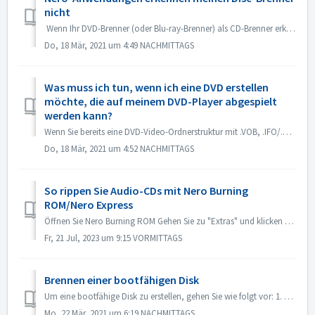
nicht
Wenn Ihr DVD-Brenner (oder Blu-ray-Brenner) als CD-Brenner erkannt wird, lesen Sie bitte diesen Artikel: https://nerosupport.freshdesk.com/en/support/solu...
Do, 18 Mär, 2021 um 4:49 NACHMITTAGS
Was muss ich tun, wenn ich eine DVD erstellen
möchte, die auf meinem DVD-Player abgespielt
werden kann?
Wenn Sie bereits eine DVD-Video-Ordnerstruktur mit .VOB, .IFO/.BUP-Dateien haben, können Sie Nero BurningROM zum Brennen von DVDs verwenden. 1. Erstellen Si...
Do, 18 Mär, 2021 um 4:52 NACHMITTAGS
So rippen Sie Audio-CDs mit Nero Burning
ROM/Nero Express
Öffnen Sie Nero Burning ROM Gehen Sie zu "Extras" und klicken Sie auf "Audiospuren speichern". Wählen Sie in der Registerkarte "...
Fr, 21 Jul, 2023 um 9:15 VORMITTAGS
Brennen einer bootfähigen Disk
Um eine bootfähige Disk zu erstellen, gehen Sie wie folgt vor: 1. Klicken Sie im Hauptbildschirm von Nero Burning ROM auf die Schaltfläche Neu. -> Das ...
Mo, 22 Mär, 2021 um 6:19 NACHMITTAGS