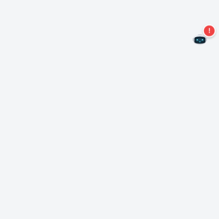
Kein Angebot mehr verpassen!
Abonnieren Sie unseren Newsletter
Abonnieren
Über Nero
Urheberrecht