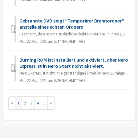
Gebrannte DVD zeigt "Temporärer Brennordner"
anstelle eines echten Ordners
Es scheint, dass es eine zusätzliche desktop.ini-Datei in Ihren Quelldateien gibt. Der Explorer liest diese Datei und stellt fest, dass dieser bestimmte Ord...
Mo, 22 Mär, 2021 um 5:47 NACHMITTAGS
Burning ROM ist installiert und aktiviert, aber Nero
Express ist in Nero Start nicht aktiviert.
Nero Express ist nicht im eigenständigen Produkt Nero BurningRom enthalten. Nero Express wird im Offline-Handel verkauft. Nero Express ist in unserer Nero...
Mo, 22 Mär, 2021 um 6:29 NACHMITTAGS
1
2
3
4
5