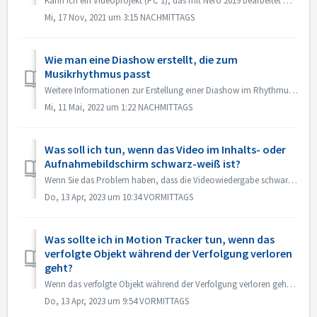
Kann ich ein Videoprojekt (PC 1), das mit Nero 2019 bearbeitet wurde, auf einen anderen PC (PC 2) übertragen und mit Nero 2021 weiter bearbeiten? Ja, Sie kö...
Mi, 17 Nov, 2021 um 3:15 NACHMITTAGS
Wie man eine Diashow erstellt, die zum
Musikrhythmus passt
Weitere Informationen zur Erstellung einer Diashow im Rhythmus der Musik finden Sie unter folgendem Link: Erstellen einer Diashow im Rhythmus der Musik
Mi, 11 Mai, 2022 um 1:22 NACHMITTAGS
Was soll ich tun, wenn das Video im Inhalts- oder
Aufnahmebildschirm schwarz-weiß ist?
Wenn Sie das Problem haben, dass die Videowiedergabe schwarz-weiß ist, der Export/Brennvorgang aber in Farbe erfolgt, aktualisieren Sie bitte das Windows-Sy...
Do, 13 Apr, 2023 um 10:34 VORMITTAGS
Was sollte ich in Motion Tracker tun, wenn das
verfolgte Objekt während der Verfolgung verloren
geht?
Wenn das verfolgte Objekt während der Verfolgung verloren geht oder einen Versatz hat, können Sie die Verfolgung sofort stoppen, in der unteren linken Ecke ...
Do, 13 Apr, 2023 um 9:54 VORMITTAGS