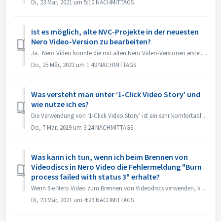
Di, 23 Mär, 2021 um 5:10 NACHMITTAGS
Ist es möglich, alte NVC-Projekte in der neuesten
Nero Video-Version zu bearbeiten?
Ja. Nero Video konnte die mit alten Nero Video-Versionen erstellten Projekte öffnen und bearbeiten. Aber das alte Nero Video kann die Projekte, die mit d...
Do, 25 Mär, 2021 um 1:43 NACHMITTAGS
Was versteht man unter ‘1-Click Video Story’ und
wie nutze ich es?
Die Verwendung von ‘1-Click Video Story’ ist ein sehr komfortabler und schneller Weg, professionelle Diashows und Videos einfach per Drag & Drop und ein...
Do, 7 Mär, 2019 um 3:24 NACHMITTAGS
Was kann ich tun, wenn ich beim Brennen von
Videodiscs in Nero Video die Fehlermeldung "Burn
process failed with status 3" erhalte?
Wenn Sie Nero Video zum Brennen von Videodiscs verwenden, können Sie auf diesen Fehler stoßen. "Status 3" ist ein allgemeiner Status für den Bre...
Di, 23 Mär, 2021 um 4:29 NACHMITTAGS