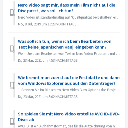
Nero Video sagt mir, dass mein Film nicht auf die
Disc passt, was soll ich tun?
Nero Video ist standardmäßig auf "Quellqualität beibehalten" eingestellt. So behält Ihre resultierende DVD, AVCHD, Blu-ray die Qualität bei und si...
Mo, 8 Jul, 2019 um 10:28 VORMITTAGS
Was soll ich tun, wenn ich beim Bearbeiten von
Text keine japanischen Kanji eingeben kann?
Wenn Sie beim Bearbeiten von Text in Nero Video Probleme mit der Eingabe von japanischen Kanji mit einem Eingabemethoden-Editor, z. B. ATOK, haben, möchten ...
Di, 23 Mär, 2021 um 4:53 NACHMITTAGS
Wie brennt man zuerst auf die Festplatte und dann
vom Windows Explorer aus auf den Datenträger?
1. Brennen Sie im Bildschirm Nero Video Burn Options das Projekt in einen Festplattenordner. Wenn das Brennen erfolgreich war, verwenden Sie zum Brennen ...
Di, 23 Mär, 2021 um 5:02 NACHMITTAGS
So spielen Sie mit Nero Video erstellte AVCHD-DVD-
Discs ab
AVCHD ist ein Aufnahmeformat, das für die Aufzeichnung von hochauflösenden Videos auf Medien wie beschreibbare DVD-Medien, Festplatten und Speicherkarten en...