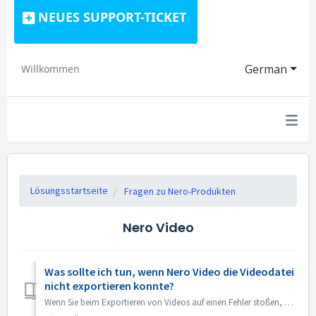
NEUES SUPPORT-TICKET
German
Willkommen
Lösungsstartseite
Fragen zu Nero-Produkten
Nero Video
Was sollte ich tun, wenn Nero Video die Videodatei
nicht exportieren konnte?
Wenn Sie beim Exportieren von Videos auf einen Fehler stoßen, können Sie Folgendes versuchen: 1. Bitte gehen Sie zu C:\Benutzer\[Aktueller Benutzer]\AppDat...