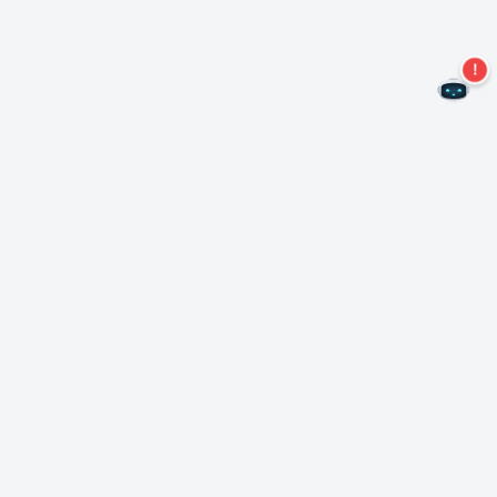
Kein Angebot mehr verpassen!
Abonnieren Sie unseren Newsletter
Abonnieren
Über Nero
Urheberrecht