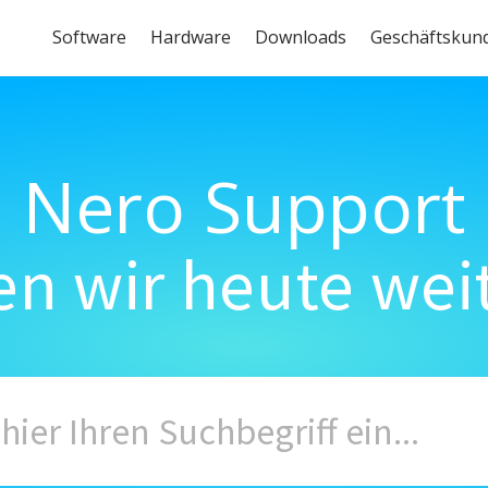
Software
Hardware
Downloads
Geschäftskun
Nero Support
n wir heute wei