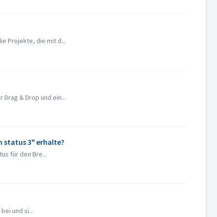
 Projekte, die mit d...
 Drag & Drop und ein...
 status 3" erhalte?
s für den Bre...
ei und si...