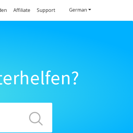
German
den
Affiliate
Support
terhelfen?