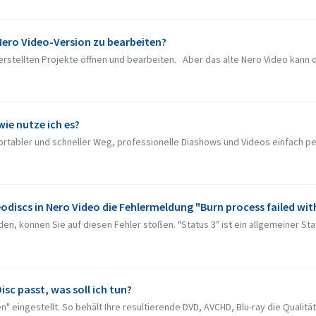
 Nero Video-Version zu bearbeiten?
rstellten Projekte öffnen und bearbeiten. Aber das alte Nero Video kann die
wie nutze ich es?
ortabler und schneller Weg, professionelle Diashows und Videos einfach per
discs in Nero Video die Fehlermeldung "Burn process failed with
 können Sie auf diesen Fehler stoßen. "Status 3" ist ein allgemeiner Statu
isc passt, was soll ich tun?
 eingestellt. So behält Ihre resultierende DVD, AVCHD, Blu-ray die Qualität b