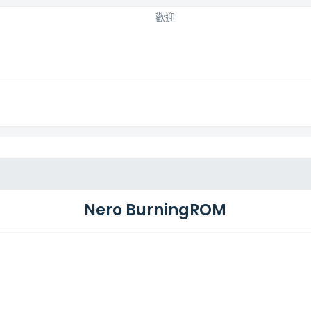
歡迎
Nero BurningROM