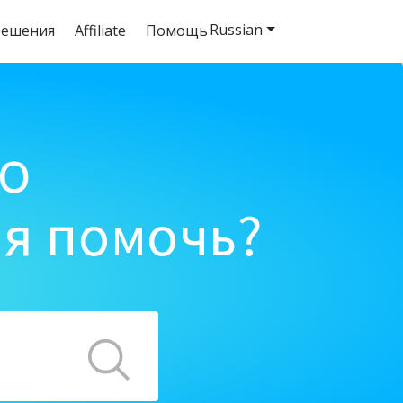
Russian
решения
Affiliate
Помощь
o
ня помочь?