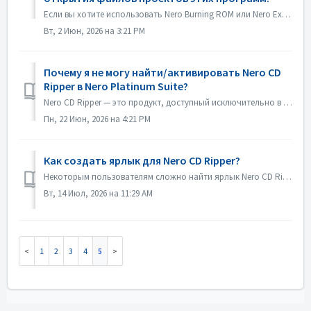
Если вы хотите использовать Nero Burning ROM или Nero Express в качестве приложения по умолчанию для открытия файлов проектов Nero Burning ROM или проектов ...
Вт, 2 Июн, 2026 на 3:21 PM
Почему я не могу найти/активировать Nero CD
Ripper в Nero Platinum Suite?
Nero CD Ripper — это продукт, доступный исключительно в Microsoft Store (https://apps.microsoft.com/detail/9NSNQ0CPD06G), и он не входит в состав Nero Plati...
Пн, 22 Июн, 2026 на 4:21 PM
Как создать ярлык для Nero CD Ripper?
Некоторым пользователям сложно найти ярлык Nero CD Ripper, и им приходится каждый раз заходить в Microsoft Store, чтобы запустить программу. На самом деле ...
Вт, 14 Июл, 2026 на 11:29 AM
1
2
3
4
5