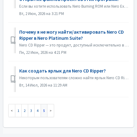
Если вы хотите использовать Nero Burning ROM или Nero Express в качестве приложения по умолчанию для открытия файлов проектов Nero Burning ROM или проектов ...
Вт, 2 Июн, 2026 на 3:21 PM
Почему я не могу найти/активировать Nero CD
Ripper в Nero Platinum Suite?
Nero CD Ripper — это продукт, доступный исключительно в Microsoft Store (https://apps.microsoft.com/detail/9NSNQ0CPD06G), и он не входит в состав Nero Plati...
Пн, 22 Июн, 2026 на 4:21 PM
Как создать ярлык для Nero CD Ripper?
Некоторым пользователям сложно найти ярлык Nero CD Ripper, и им приходится каждый раз заходить в Microsoft Store, чтобы запустить программу. На самом деле ...
Вт, 14 Июл, 2026 на 11:29 AM
1
2
3
4
5