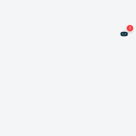
Не пропустите новые предложения!
Подписаться на нашу рассылку
Подписаться
О Неро
Copyright