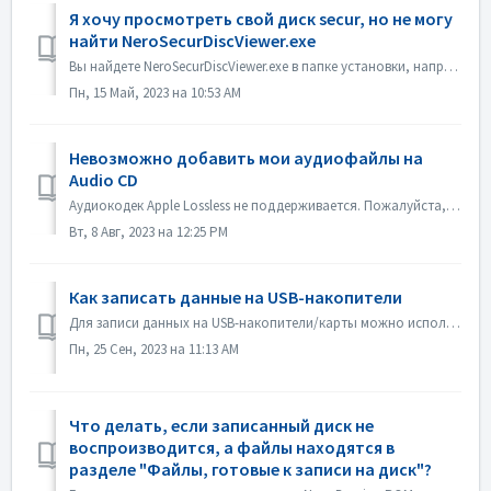
Я хочу просмотреть свой диск secur, но не могу
найти NeroSecurDiscViewer.exe
Вы найдете NeroSecurDiscViewer.exe в папке установки, например: C:\Programs (x86)\Nero\Nero 2023\Nero Burning ROM\SecurDisc На диске также должен быть файл...
Пн, 15 Май, 2023 на 10:53 AM
Невозможно добавить мои аудиофайлы на
Audio CD
Аудиокодек Apple Lossless не поддерживается. Пожалуйста, проверьте аудиокодек ваших файлов. Или пришлите его нам для проверки.
Вт, 8 Авг, 2023 на 12:25 PM
Как записать данные на USB-накопители
Для записи данных на USB-накопители/карты можно использовать программы Nero Burning ROM и Nero USBxCOPY. В программе Nero Burning ROM в разделе "USB-на...
Пн, 25 Сен, 2023 на 11:13 AM
Что делать, если записанный диск не
воспроизводится, а файлы находятся в
разделе "Файлы, готовые к записи на диск"?