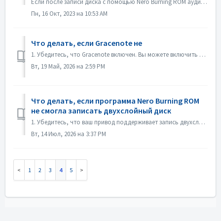
Если после записи диска с помощью Nero Burning ROM аудио CD не воспроизводится CD-плеером, откройте диск в проводнике Windows и проверьте файлы. Если все...
Пн, 16 Окт, 2023 на 10:53 AM
Что делать, если Gracenote не
1. Убедитесь, что Gracenote включен. Вы можете включить его в меню «Файл->Настройки->База данных», установив флажок «Включить доступ к онлайн-базе дан...
Вт, 19 Май, 2026 на 2:59 PM
Что делать, если программа Nero Burning ROM
не смогла записать двухслойный диск
1. Убедитесь, что ваш привод поддерживает запись двухслойных дисков. 2. Уменьшите скорость записи: запись на высокой скорости может привести к сбою при...
Вт, 14 Июл, 2026 на 3:37 PM
1
2
3
4
5