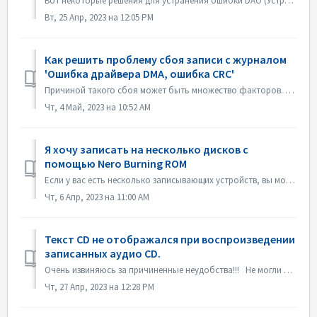
Вот некоторые решения для устранения ошибки DAO (Устройство недоступно). Обновление или откат прошивки драйвера В основном эта проблема возникает после об...
Вт, 25 Апр, 2023 на 12:05 PM
Как решить проблему сбоя записи с журналом
'Ошибка драйвера DMA, ошибка CRC'
Причиной такого сбоя может быть множество факторов. Пожалуйста, попробуйте следующие методы: 1. Отсоедините кабели передачи данных на устройстве прожига; 2...
Чт, 4 Май, 2023 на 10:52 AM
Я хочу записать на несколько дисков с
помощью Nero Burning ROM
Если у вас есть несколько записывающих устройств, вы можете отметить опцию "Использовать несколько записывающих устройств" на вкладке Burn перед з...
Чт, 6 Апр, 2023 на 11:00 AM
Текст CD не отображался при воспроизведении
записанных аудио CD.
Очень извиняюсь за причиненные неудобства!!! Не могли бы вы воспроизвести диск с помощью Nero MediaHome и проверить метаданные? Ваши проигрыватели должны ...
Чт, 27 Апр, 2023 на 12:28 PM