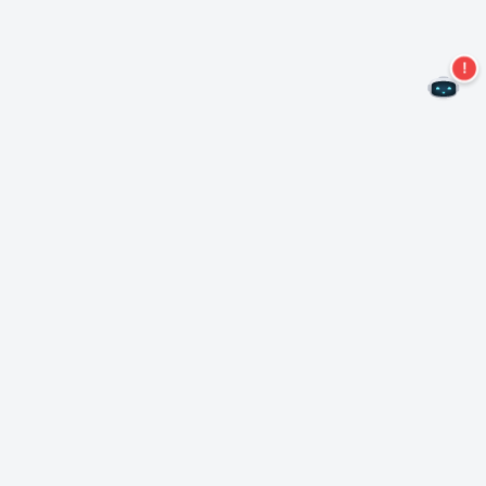
Не пропустите новые предложения!
Подписаться на нашу рассылку
Подписаться
О Неро
Copyright