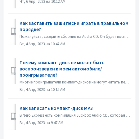
Чт, 6 Апр, 2023 на 10:12 AM
Как заставить ваши песни играть в правильном
порядке?
Пожалуйста, создайте сборник на Audio CD. Он будет воспроизводиться в том порядке, в котором вы добавили файлы. Если вы создадите другой сборник, который бу...
Вт, 4 Апр, 2023 на 10:47 AM
Почему компакт-диск не может быть
воспроизведен в моем автомобиле/
проигрывателе?
Многие проигрыватели компакт-дисков не могут читать перезаписываемые компакт-диски (CD-RW). Поэтому для записи Audio CD следует использовать обычные CD-ROM.
Вт, 4 Апр, 2023 на 10:15 AM
Как записать компакт-диск MP3
В Nero Express есть компиляция Juckbox Audio CD, которая создает CD со всеми вашими любимыми файлами MP3, WMA или Nero AAC, которые могут быть воспроизведен...
Вт, 4 Апр, 2023 на 9:47 AM