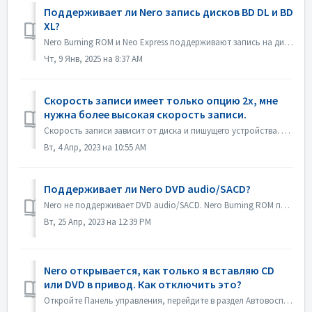
Поддерживает ли Nero запись дисков BD DL и BD
XL?
Nero Burning ROM и Neo Express поддерживают запись на диски BD DL (50 ГБ) и BD XL (100 ГБ и 128 ГБ). Nero Video поддерживает запись на диски BD DL (50 ГБ). ...
Чт, 9 Янв, 2025 на 8:37 AM
Скорость записи имеет только опцию 2x, мне
нужна более высокая скорость записи.
Скорость записи зависит от диска и пишущего устройства. Nero Burning ROM автоматически определяет устройство записи дисков и диск и указывает доступную скор...
Вт, 4 Апр, 2023 на 10:55 AM
Поддерживает ли Nero DVD audio/SACD?
Nero не поддерживает DVD audio/SACD. Nero Burning ROM поддерживает только запись аудио CD в 44100 гц.
Вт, 25 Апр, 2023 на 12:39 PM
Nero открывается, как только я вставляю CD
или DVD в привод. Как отключить это?
Откройте Панель управления, перейдите в раздел Автовоспроизведение. Найдите настройку каждого DVD или CD. Установите значение "Спрашивать меня каждый р...