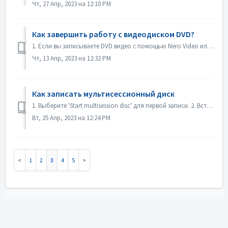
Чт, 27 Апр, 2023 на 12:10 PM
Как завершить работу с видеодиском DVD?
1. Если вы записываете DVD видео с помощью Nero Video или Nero Burning ROM, диск будет финализирован автоматически и будет воспроизводиться на большинстве п...
Чт, 13 Апр, 2023 на 12:32 PM
Как записать мультисессионный диск
1. Выберите 'Start multisession disc' для первой записи. 2. Вставьте записанный диск снова. Выберите "Продолжить мультисессионный диск&qu...
Вт, 25 Апр, 2023 на 12:24 PM
1
2
3
4
5