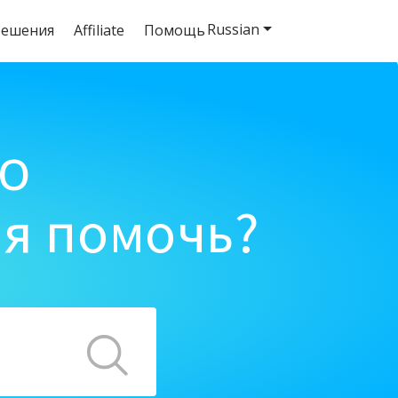
Russian
решения
Affiliate
Помощь
o
ня помочь?