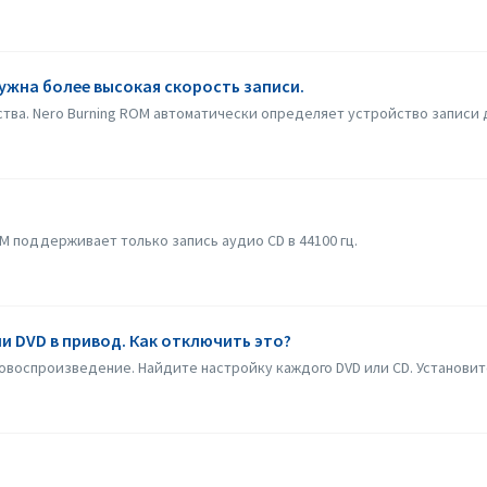
нужна более высокая скорость записи.
тва. Nero Burning ROM автоматически определяет устройство записи д
M поддерживает только запись аудио CD в 44100 гц.
ли DVD в привод. Как отключить это?
овоспроизведение. Найдите настройку каждого DVD или CD. Установите