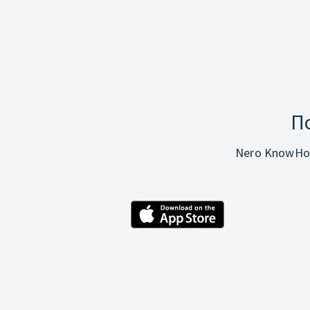
П
Nero KnowHo