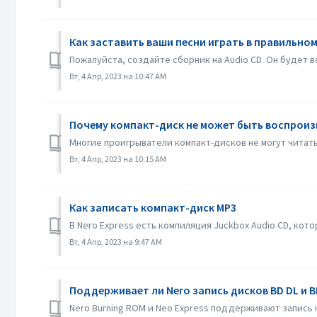
Как заставить ваши песни играть в правильно
Пожалуйста, создайте сборник на Audio CD. Он будет 
Вт, 4 Апр, 2023 на 10:47 AM
Почему компакт-диск не может быть воспроиз
Многие проигрыватели компакт-дисков не могут читат
Вт, 4 Апр, 2023 на 10:15 AM
Как записать компакт-диск MP3
В Nero Express есть компиляция Juckbox Audio CD, ко
Вт, 4 Апр, 2023 на 9:47 AM
Поддерживает ли Nero запись дисков BD DL и B
Nero Burning ROM и Neo Express поддерживают запись на д