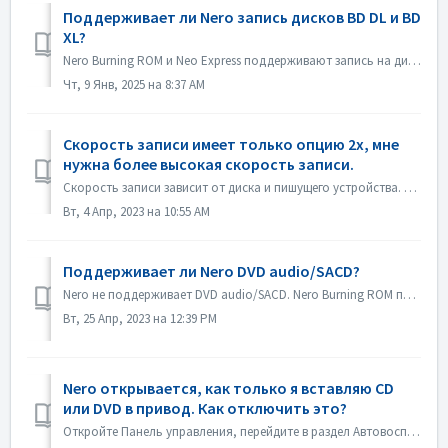
Поддерживает ли Nero запись дисков BD DL и BD
XL?
Nero Burning ROM и Neo Express поддерживают запись на диски BD DL (50 ГБ) и BD XL (100 ГБ и 128 ГБ). Nero Video поддерживает запись на диски BD DL (50 ГБ). ...
Чт, 9 Янв, 2025 на 8:37 AM
Скорость записи имеет только опцию 2x, мне
нужна более высокая скорость записи.
Скорость записи зависит от диска и пишущего устройства. Nero Burning ROM автоматически определяет устройство записи дисков и диск и указывает доступную скор...
Вт, 4 Апр, 2023 на 10:55 AM
Поддерживает ли Nero DVD audio/SACD?
Nero не поддерживает DVD audio/SACD. Nero Burning ROM поддерживает только запись аудио CD в 44100 гц.
Вт, 25 Апр, 2023 на 12:39 PM
Nero открывается, как только я вставляю CD
или DVD в привод. Как отключить это?
Откройте Панель управления, перейдите в раздел Автовоспроизведение. Найдите настройку каждого DVD или CD. Установите значение "Спрашивать меня каждый р...