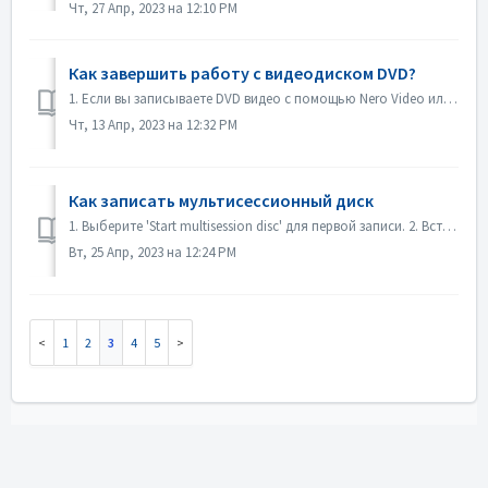
Чт, 27 Апр, 2023 на 12:10 PM
Как завершить работу с видеодиском DVD?
1. Если вы записываете DVD видео с помощью Nero Video или Nero Burning ROM, диск будет финализирован автоматически и будет воспроизводиться на большинстве п...
Чт, 13 Апр, 2023 на 12:32 PM
Как записать мультисессионный диск
1. Выберите 'Start multisession disc' для первой записи. 2. Вставьте записанный диск снова. Выберите "Продолжить мультисессионный диск&qu...
Вт, 25 Апр, 2023 на 12:24 PM
1
2
3
4
5