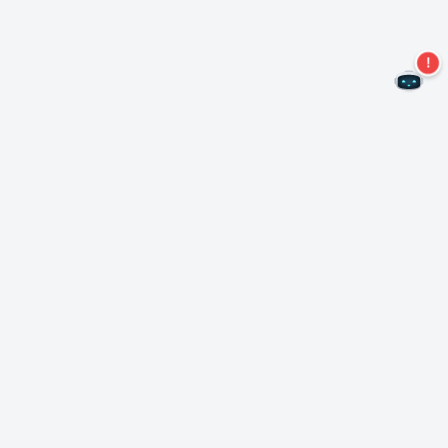
Не пропустите новые предложения!
Подписаться на нашу рассылку
Подписаться
О Неро
Copyright