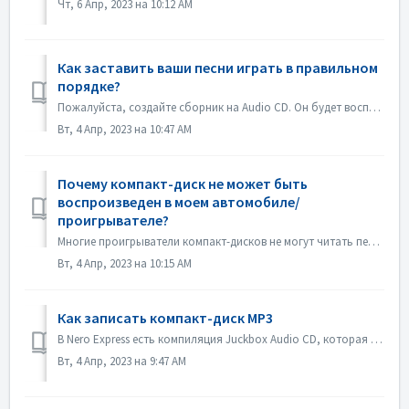
Чт, 6 Апр, 2023 на 10:12 AM
Как заставить ваши песни играть в правильном
порядке?
Пожалуйста, создайте сборник на Audio CD. Он будет воспроизводиться в том порядке, в котором вы добавили файлы. Если вы создадите другой сборник, который бу...
Вт, 4 Апр, 2023 на 10:47 AM
Почему компакт-диск не может быть
воспроизведен в моем автомобиле/
проигрывателе?
Многие проигрыватели компакт-дисков не могут читать перезаписываемые компакт-диски (CD-RW). Поэтому для записи Audio CD следует использовать обычные CD-ROM.
Вт, 4 Апр, 2023 на 10:15 AM
Как записать компакт-диск MP3
В Nero Express есть компиляция Juckbox Audio CD, которая создает CD со всеми вашими любимыми файлами MP3, WMA или Nero AAC, которые могут быть воспроизведен...
Вт, 4 Апр, 2023 на 9:47 AM