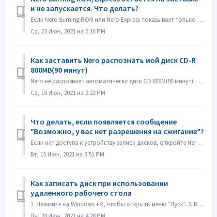
и не запускается. Что делать?
Если Nero Burning ROM или Nero Express показывает только заставку, но без окна приложения, проверьте, не работает ли на вашем компьютере какой-либо дисковод...
Ср, 23 Июн, 2021 на 5:10 PM
Как заставить Nero распознать мой диск CD-R
800MB(90 минут)
Nero не распознает автоматически диск CD 800M(90 минут). Он по-прежнему распознается как 700M(80 минут). Если вам нужно записать полный диск с данными почт...
Ср, 16 Июн, 2021 на 2:22 PM
Что делать, если появляется сообщение
"Возможно, у вас нет разрешения на сжигание"?
Если нет доступа к устройству записи дисков, откройте Nero Burning ROM или Nero Express, появится сообщение об ошибке. Как решить эту проблему: Под уч...
Вт, 15 Июн, 2021 на 3:51 PM
Как записать диск при использовании
удаленного рабочего стола
1. Нажмите на Windows +R, чтобы открыть меню "Пуск". 2. Введите gpedit.msc в поле поиска и нажмите клавишу [Enter] на клавиатуре. Откроется редак...
Пн, 28 Июн, 2021 на 4:28 PM