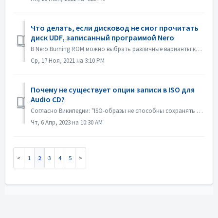
Что делать, если дисковод не смог прочитать
диск UDF, записанный программой Nero
В Nero Burning ROM можно выбрать различные варианты компиляции. Если вы записали диск UDF, но совместимость вашего дисковода и UDF не очень хорошая, это м...
Ср, 17 Ноя, 2021 на 3:10 PM
Почему не существует опции записи в ISO для
Audio CD?
Согласно Википедии: "ISO-образы не способны сохранять и воссоздавать CD-Audio диски, из-за того, что CD-Audio диски не используют компьютерную файлову...
Чт, 6 Апр, 2023 на 10:30 AM
1
2
3
4
5