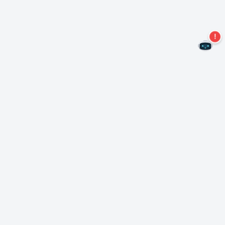
Не пропустите новые предложения!
Подписаться на нашу рассылку
Подписаться
О Неро
Copyright