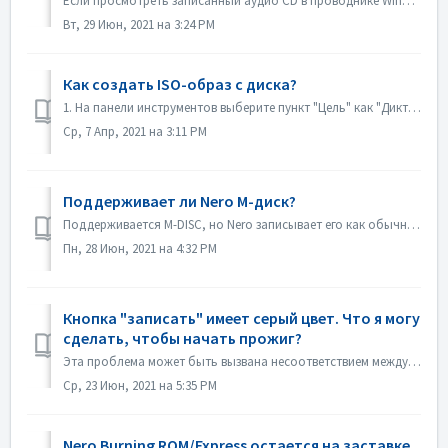
Если просмотреть записанный аудио CD в проводнике Windows, он будет отображаться как дорожка 01, дорожка 02. Это соответствует ожиданиям: Если воспроизве...
Вт, 29 Июн, 2021 на 3:24 PM
Как создать ISO-образ с диска?
1. На панели инструментов выберите пункт "Цель" как "Диктофон изображений". 2. Вставьте исходный диск в дисковод. Нажмите кнопку Копи...
Ср, 7 Апр, 2021 на 3:11 PM
Поддерживает ли Nero M-диск?
Поддерживается M-DISC, но Nero записывает его как обычные диски. Для этого не существует специальной обработки.
Пн, 28 Июн, 2021 на 4:32 PM
Кнопка "записать" имеет серый цвет. Что я могу
сделать, чтобы начать прожиг?
Эта проблема может быть вызвана несоответствием между файлом проекта и типом вашего проекта. Пожалуйста, попробуйте другие типы проектов, чтобы проверить, н...
Ср, 23 Июн, 2021 на 5:35 PM
Nero Burning ROM/Express остается на заставке